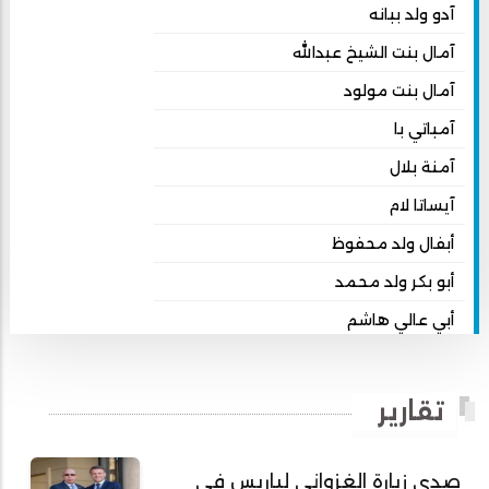
آدو ولد ببانه
آمال بنت الشيخ عبدالله
آمال بنت مولود
آمباتي با
آمنة بلال
آيساتا لام
أبفال ولد محفوظ
أبو بكر ولد محمد
أبي عالي هاشم
أبي محمد امبارك احميده
أحمد بداه
تقارير
أحمد دداهي مختار
أحمد زيدان ولد محمد محمود
صدى زيارة الغزواني لباريس في