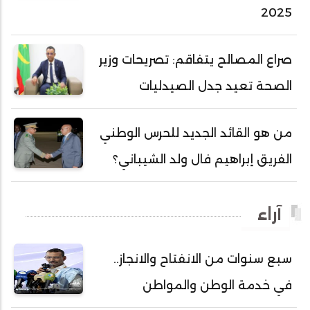
2025
أحمد محمود محمد المامي النيسان
أحمد محمود ولد محمد عالي
صراع المصالح يتفاقم: تصريحات وزير
أحمد هارون الشيخ سيديا
الصحة تعيد جدل الصيدليات
أحمد ولد آبه
أحمد ولد الدوه
من هو القائد الجديد للحرس الوطني
أحمد ولد الديه
الفريق إبراهيم فال ولد الشيباني؟
أحمد ولد السالك
أحمد ولد باهيني
آراء
أحمد ولد باهيه
أحمد ولد خطري
سبع سنوات من الانفتاح والانجاز..
أحمد ولد داداه
في خدمة الوطن والمواطن
أحمد ولد علال
أحمد ولد محمد ديدي