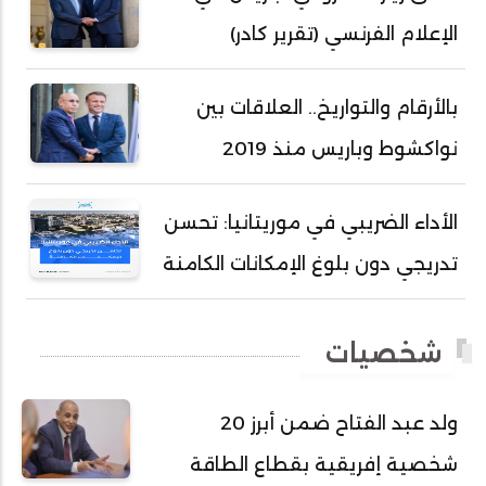
أحمد سالم بكار
الإعلام الفرنسي (تقرير كادر)
أحمد سالم ولد التكرور
أحمد سالم ولد بده
بالأرقام والتواريخ.. العلاقات بين
أحمد سالم ولد بكار
نواكشوط وباريس منذ 2019
أحمد سالم ولد بوهده
أحمد سيد أحمد أج
الأداء الضريبي في موريتانيا: تحسن
أحمد صمب عبد الله
تدريجي دون بلوغ الإمكانات الكامنة
أحمد طالب ولد محمد
أحمد طاهر ولد خيار
شخصيات
أحمد عبد الله أحمد مسكه
أحمد عبد الله المصطفى
ولد عبد الفتاح ضمن أبرز 20
أحمد محفوظ حسني
شخصية إفريقية بقطاع الطاقة
أحمد محمد عبدالرحمن أمين