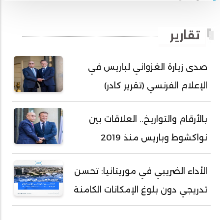
أبي محمد امبارك احميده
أحمد بداه
تقارير
أحمد دداهي مختار
أحمد زيدان ولد محمد محمود
صدى زيارة الغزواني لباريس في
أحمد سالم بكار
الإعلام الفرنسي (تقرير كادر)
أحمد سالم ولد التكرور
أحمد سالم ولد بده
بالأرقام والتواريخ.. العلاقات بين
أحمد سالم ولد بكار
نواكشوط وباريس منذ 2019
أحمد سالم ولد بوهده
أحمد سيد أحمد أج
الأداء الضريبي في موريتانيا: تحسن
أحمد صمب عبد الله
تدريجي دون بلوغ الإمكانات الكامنة
أحمد طالب ولد محمد
أحمد طاهر ولد خيار