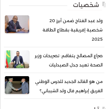
شخصيات
أحمد عبد الله أحمد مسكه
أحمد عبد الله المصطفى
ولد عبد الفتاح ضمن أبرز 20
أحمد محفوظ حسني
شخصية إفريقية بقطاع الطاقة
أحمد محمد عبدالرحمن أمين
2025
أحمد محمود محمد المامي النيسان
أحمد محمود ولد محمد عالي
صراع المصالح يتفاقم: تصريحات وزير
أحمد هارون الشيخ سيديا
الصحة تعيد جدل الصيدليات
أحمد ولد آبه
أحمد ولد الدوه
من هو القائد الجديد للحرس الوطني
أحمد ولد الديه
الفريق إبراهيم فال ولد الشيباني؟
أحمد ولد السالك
أحمد ولد باهيني