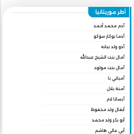
أطر موريتانيا
آدم محمد أحمد
آدما بوكار سوكو
آدو ولد ببانه
آمال بنت الشيخ عبدالله
آمال بنت مولود
آمباتي با
آمنة بلال
آيساتا لام
أبفال ولد محفوظ
أبو بكر ولد محمد
أبي عالي هاشم