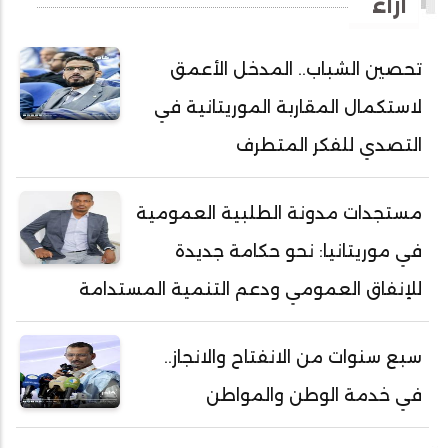
آراء
أحمد ولد باهيه
أحمد ولد خطري
تحصين الشباب.. المدخل الأعمق
أحمد ولد داداه
لاستكمال المقاربة الموريتانية في
أحمد ولد علال
أحمد ولد محمد ديدي
التصدي للفكر المتطرف
أحمد ولد محمدو
أحمد ولد نافع
مستجدات مدونة الطلبية العمومية
أحمد ولد يحيى
في موريتانيا: نحو حكامة جديدة
أحمدا كلي
للإنفاق العمومي ودعم التنمية المستدامة
أحمدسالم ولد العربي
أحمدنا ولد سيد أب
سبع سنوات من الانفتاح والانجاز..
أحمدو ولد أبوه
في خدمة الوطن والمواطن
أحمدو ولد أحمد رمظان