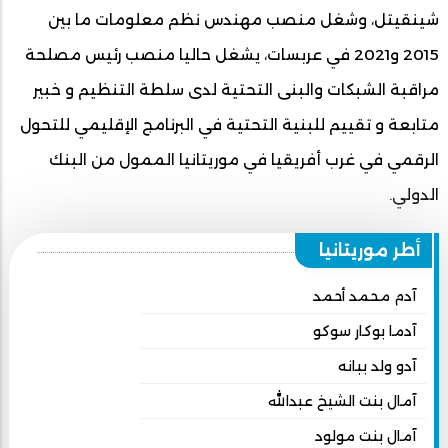
شينقيتل، وشغل منصب مهندس نظم معلومات ما بين
2015 و2021 في عربسات، يشغل حاليا منصب رئيس مصلحة
مراقبة الشبكات والبنى التحتية لدى سلطة التنظيم و خبير
متابعة و تقييم للبنية التحتية في البرنامج الإقليمي للتحول
الرقمي في غرب أفريقيا في موريتانيا الممول من البنك
الدولي.
أطر موريتانيا
آدم محمد أحمد
آدما بوكار سوكو
آدو ولد ببانه
آمال بنت الشيخ عبدالله
آمال بنت مولود