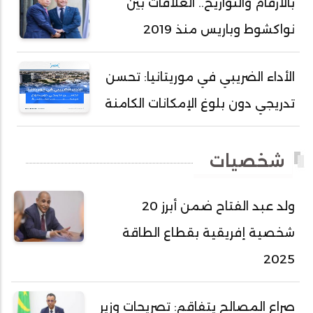
بالأرقام والتواريخ.. العلاقات بين
أحمد سالم ولد بكار
نواكشوط وباريس منذ 2019
أحمد سالم ولد بوهده
أحمد سيد أحمد أج
الأداء الضريبي في موريتانيا: تحسن
أحمد صمب عبد الله
تدريجي دون بلوغ الإمكانات الكامنة
أحمد طالب ولد محمد
أحمد طاهر ولد خيار
شخصيات
أحمد عبد الله أحمد مسكه
أحمد عبد الله المصطفى
ولد عبد الفتاح ضمن أبرز 20
أحمد محفوظ حسني
شخصية إفريقية بقطاع الطاقة
أحمد محمد عبدالرحمن أمين
2025
أحمد محمود محمد المامي النيسان
أحمد محمود ولد محمد عالي
صراع المصالح يتفاقم: تصريحات وزير