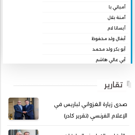
آمباتي با
آمنة بلال
آيساتا لام
أبفال ولد محفوظ
أبو بكر ولد محمد
أبي عالي هاشم
أبي محمد امبارك احميده
أحمد بداه
تقارير
أحمد دداهي مختار
أحمد زيدان ولد محمد محمود
صدى زيارة الغزواني لباريس في
أحمد سالم بكار
الإعلام الفرنسي (تقرير كادر)
أحمد سالم ولد التكرور
أحمد سالم ولد بده