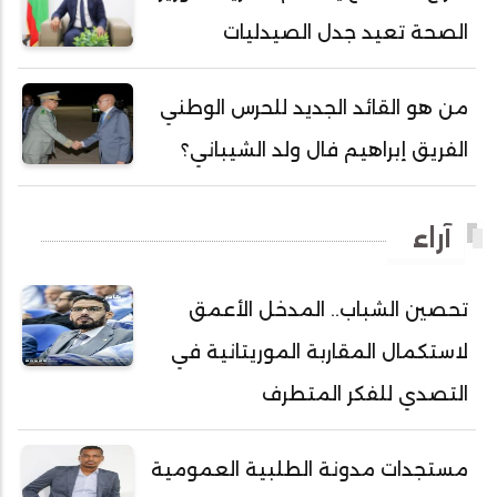
أحمد هارون الشيخ سيديا
الصحة تعيد جدل الصيدليات
أحمد ولد آبه
أحمد ولد الدوه
من هو القائد الجديد للحرس الوطني
أحمد ولد الديه
الفريق إبراهيم فال ولد الشيباني؟
أحمد ولد السالك
أحمد ولد باهيني
آراء
أحمد ولد باهيه
أحمد ولد خطري
تحصين الشباب.. المدخل الأعمق
أحمد ولد داداه
لاستكمال المقاربة الموريتانية في
أحمد ولد علال
أحمد ولد محمد ديدي
التصدي للفكر المتطرف
أحمد ولد محمدو
أحمد ولد نافع
مستجدات مدونة الطلبية العمومية