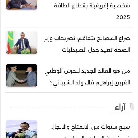
شخصية إفريقية بقطاع الطاقة
أحمد محمد عبدالرحمن أمين
2025
أحمد محمود محمد المامي النيسان
أحمد محمود ولد محمد عالي
صراع المصالح يتفاقم: تصريحات وزير
أحمد هارون الشيخ سيديا
الصحة تعيد جدل الصيدليات
أحمد ولد آبه
أحمد ولد الدوه
من هو القائد الجديد للحرس الوطني
أحمد ولد الديه
الفريق إبراهيم فال ولد الشيباني؟
أحمد ولد السالك
أحمد ولد باهيني
آراء
أحمد ولد باهيه
أحمد ولد خطري
سبع سنوات من الانفتاح والانجاز..
أحمد ولد داداه