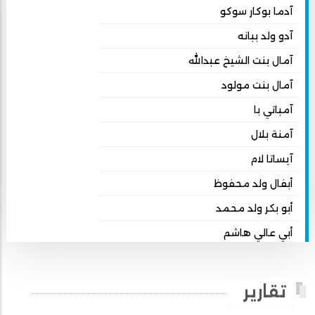
آدما بوكار سوكو
آدو ولد ببانه
آمال بنت الشيخ عبدالله
آمال بنت مولود
آمباتي با
آمنة بلال
آيساتا لام
أبفال ولد محفوظ
أبو بكر ولد محمد
أبي عالي هاشم
أبي محمد امبارك احميده
أحمد بداه
تقارير
أحمد دداهي مختار