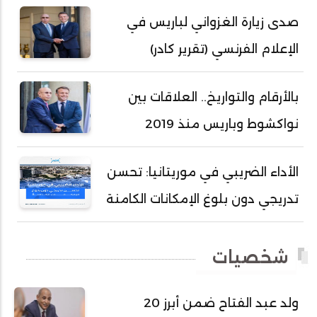
أحمد زيدان ولد محمد محمود
صدى زيارة الغزواني لباريس في
أحمد سالم بكار
الإعلام الفرنسي (تقرير كادر)
أحمد سالم ولد التكرور
أحمد سالم ولد بده
بالأرقام والتواريخ.. العلاقات بين
أحمد سالم ولد بكار
نواكشوط وباريس منذ 2019
أحمد سالم ولد بوهده
أحمد سيد أحمد أج
الأداء الضريبي في موريتانيا: تحسن
أحمد صمب عبد الله
تدريجي دون بلوغ الإمكانات الكامنة
أحمد طالب ولد محمد
أحمد طاهر ولد خيار
شخصيات
أحمد عبد الله أحمد مسكه
أحمد عبد الله المصطفى
ولد عبد الفتاح ضمن أبرز 20
أحمد محفوظ حسني