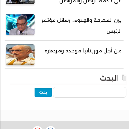
في خدمة الوطن والمواطن
أحمد ولد علال
أحمد ولد محمد ديدي
بين المعرفة والهدوء… رسائل مؤتمر
أحمد ولد نافع
الرئيس
أحمد ولد يحيى
أحمدا كلي
من أجل موريتانيا موحدة ومزدهرة
أحمدسالم ولد العربي
أحمدنا ولد سيد أب
أحمدو ولد أبوه
البحث
أحمدو ولد أحمد رمظان
بحث
أحمدو ولد أحمدو
أحمدو ولد أدي ولد محمد الراظي
أحمدو ولد اخطيره
أحمدو ولد امباله