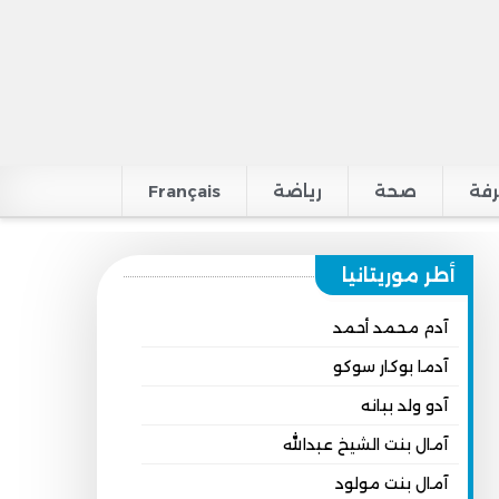
فة
صحة
رياضة
Français
أطر موريتانيا
آدم محمد أحمد
آدما بوكار سوكو
آدو ولد ببانه
آمال بنت الشيخ عبدالله
آمال بنت مولود