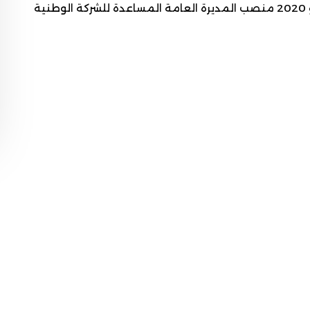
بوزارة الإسكان ما بين 2017 و2020. تشغل منذ يوليو 2020 منصب المديرة العامة المساعدة للشركة الوطنية