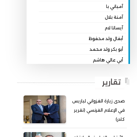
آمباتي با
آمنة بلال
آيساتا لام
أبفال ولد محفوظ
أبو بكر ولد محمد
أبي عالي هاشم
أبي محمد امبارك احميده
تقارير
أحمد بداه
أحمد دداهي مختار
صدى زيارة الغزواني لباريس
أحمد زيدان ولد محمد محمود
في الإعلام الفرنسي (تقرير
أحمد سالم بكار
كادر)
أحمد سالم ولد التكرور
أحمد سالم ولد بده