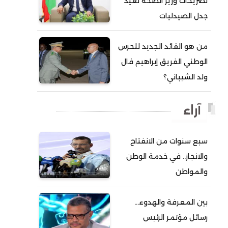
تصريحات وزير الصحة تعيد
جدل الصيدليات
أحمد ولد آبه
أحمد ولد الدوه
من هو القائد الجديد للحرس
أحمد ولد الديه
الوطني الفريق إبراهيم فال
أحمد ولد السالك
ولد الشيباني؟
أحمد ولد باهيني
أحمد ولد باهيه
آراء
أحمد ولد خطري
سبع سنوات من الانفتاح
أحمد ولد داداه
والانجاز.. في خدمة الوطن
أحمد ولد علال
والمواطن
أحمد ولد محمد ديدي
أحمد ولد نافع
بين المعرفة والهدوء…
أحمد ولد يحيى
رسائل مؤتمر الرئيس