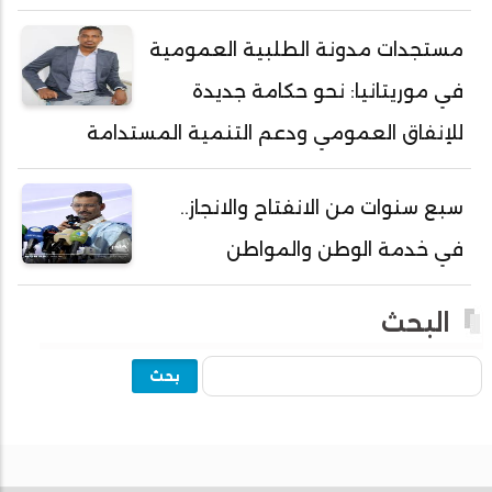
أحمد ولد محمدو
أحمد ولد نافع
مستجدات مدونة الطلبية العمومية
أحمد ولد يحيى
في موريتانيا: نحو حكامة جديدة
أحمدا كلي
للإنفاق العمومي ودعم التنمية المستدامة
أحمدسالم ولد العربي
أحمدنا ولد سيد أب
سبع سنوات من الانفتاح والانجاز..
أحمدو ولد أبوه
في خدمة الوطن والمواطن
أحمدو ولد أحمد رمظان
أحمدو ولد أحمدو
البحث
أحمدو ولد أدي ولد محمد الراظي
بحث
أحمدو ولد اخطيره
أحمدو ولد امباله
أحمدو ولد جلفون