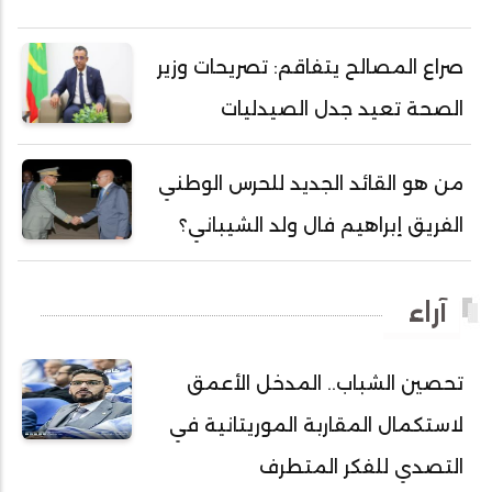
أحمد محمود محمد المامي النيسان
أحمد محمود ولد محمد عالي
صراع المصالح يتفاقم: تصريحات وزير
أحمد هارون الشيخ سيديا
الصحة تعيد جدل الصيدليات
أحمد ولد آبه
أحمد ولد الدوه
من هو القائد الجديد للحرس الوطني
أحمد ولد الديه
الفريق إبراهيم فال ولد الشيباني؟
أحمد ولد السالك
أحمد ولد باهيني
آراء
أحمد ولد باهيه
أحمد ولد خطري
تحصين الشباب.. المدخل الأعمق
أحمد ولد داداه
لاستكمال المقاربة الموريتانية في
أحمد ولد علال
أحمد ولد محمد ديدي
التصدي للفكر المتطرف