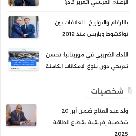
الإعلام الفرنسي (تقرير كادر)
أحمد سالم ولد التكرور
أحمد سالم ولد بده
بالأرقام والتواريخ.. العلاقات بين
أحمد سالم ولد بكار
نواكشوط وباريس منذ 2019
أحمد سالم ولد بوهده
أحمد سيد أحمد أج
الأداء الضريبي في موريتانيا: تحسن
أحمد صمب عبد الله
تدريجي دون بلوغ الإمكانات الكامنة
أحمد طالب ولد محمد
أحمد طاهر ولد خيار
شخصيات
أحمد عبد الله أحمد مسكه
أحمد عبد الله المصطفى
ولد عبد الفتاح ضمن أبرز 20
أحمد محفوظ حسني
شخصية إفريقية بقطاع الطاقة
أحمد محمد عبدالرحمن أمين
2025