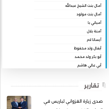
آمال بنت الشيخ عبدالله
آمال بنت مولود
آمباتي با
آمنة بلال
آيساتا لام
أبفال ولد محفوظ
أبو بكر ولد محمد
أبي عالي هاشم
أبي محمد امبارك احميده
أحمد بداه
تقارير
أحمد دداهي مختار
أحمد زيدان ولد محمد محمود
صدى زيارة الغزواني لباريس في
أحمد سالم بكار