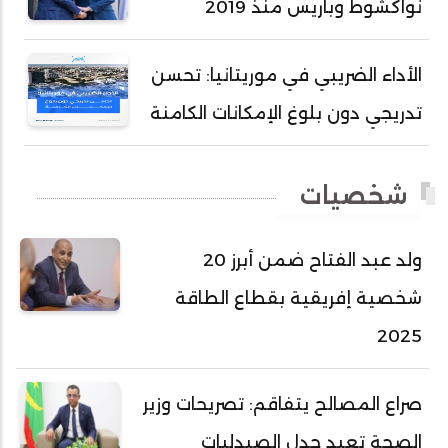
نواكشوط وباريس منذ 2019
أحمد سالم ولد بوهده
أحمد سيد أحمد أج
الأداء الضريبي في موريتانيا: تحسن
أحمد صمب عبد الله
تدريجي دون بلوغ الإمكانات الكامنة
أحمد طالب ولد محمد
أحمد طاهر ولد خيار
شخصيات
أحمد عبد الله أحمد مسكه
أحمد عبد الله المصطفى
ولد عبد الفتاح ضمن أبرز 20
أحمد محفوظ حسني
شخصية إفريقية بقطاع الطاقة
أحمد محمد عبدالرحمن أمين
2025
أحمد محمود محمد المامي النيسان
أحمد محمود ولد محمد عالي
صراع المصالح يتفاقم: تصريحات وزير
أحمد هارون الشيخ سيديا
الصحة تعيد جدل الصيدليات