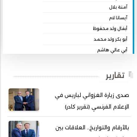
آمنة بلال
آيساتا لام
أبفال ولد محفوظ
أبو بكر ولد محمد
أبي عالي هاشم
أبي محمد امبارك احميده
أحمد بداه
تقارير
أحمد دداهي مختار
أحمد زيدان ولد محمد محمود
صدى زيارة الغزواني لباريس في
أحمد سالم بكار
الإعلام الفرنسي (تقرير كادر)
أحمد سالم ولد التكرور
أحمد سالم ولد بده
بالأرقام والتواريخ.. العلاقات بين
أحمد سالم ولد بكار