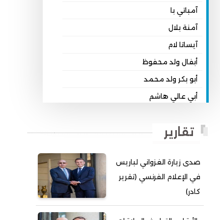
آمباتي با
آمنة بلال
آيساتا لام
أبفال ولد محفوظ
أبو بكر ولد محمد
أبي عالي هاشم
أبي محمد امبارك احميده
تقارير
أحمد بداه
أحمد دداهي مختار
صدى زيارة الغزواني لباريس
أحمد زيدان ولد محمد محمود
في الإعلام الفرنسي (تقرير
أحمد سالم بكار
كادر)
أحمد سالم ولد التكرور
أحمد سالم ولد بده