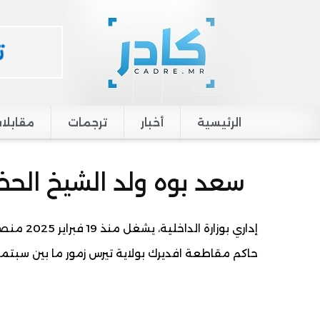
الرئيسية
أخبار
ترجمات
مقابلا
Main navigation
سعد بوه ولد الشيخ الح
إداري بوز
حاكم مقاطعة افديرك بولاية تيرس زمور ما بين سبتمبر 2021 وفبراير 025