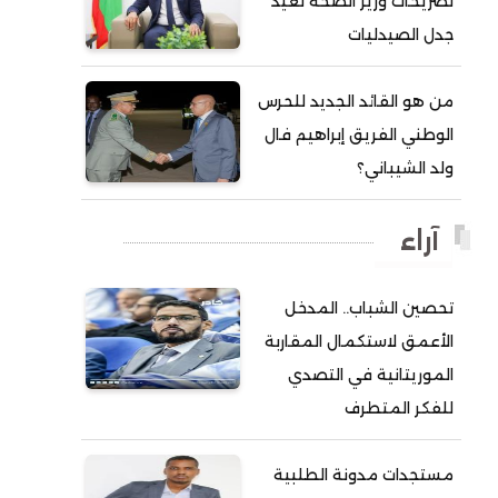
تصريحات وزير الصحة تعيد
جدل الصيدليات
أحمد ولد آبه
أحمد ولد الدوه
من هو القائد الجديد للحرس
أحمد ولد الديه
الوطني الفريق إبراهيم فال
أحمد ولد السالك
ولد الشيباني؟
أحمد ولد باهيني
أحمد ولد باهيه
آراء
أحمد ولد خطري
تحصين الشباب.. المدخل
أحمد ولد داداه
الأعمق لاستكمال المقاربة
أحمد ولد علال
الموريتانية في التصدي
أحمد ولد محمد ديدي
للفكر المتطرف
أحمد ولد محمدو
أحمد ولد نافع
مستجدات مدونة الطلبية