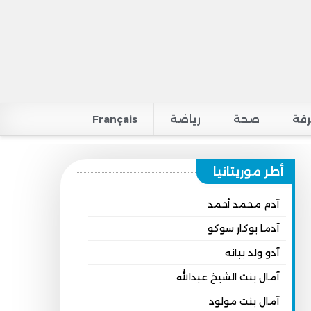
فة
صحة
رياضة
Français
أطر موريتانيا
آدم محمد أحمد
آدما بوكار سوكو
آدو ولد ببانه
آمال بنت الشيخ عبدالله
آمال بنت مولود