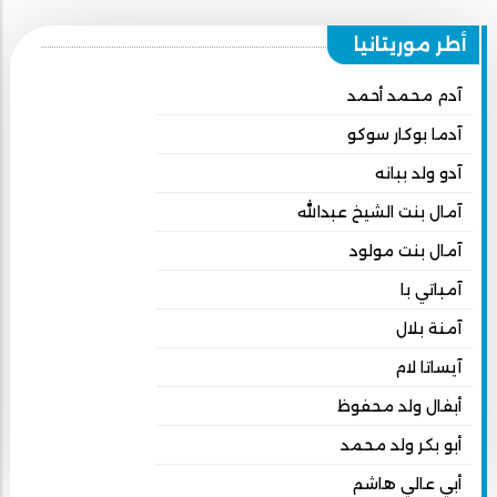
أطر موريتانيا
آدم محمد أحمد
آدما بوكار سوكو
آدو ولد ببانه
آمال بنت الشيخ عبدالله
آمال بنت مولود
آمباتي با
آمنة بلال
آيساتا لام
أبفال ولد محفوظ
أبو بكر ولد محمد
أبي عالي هاشم