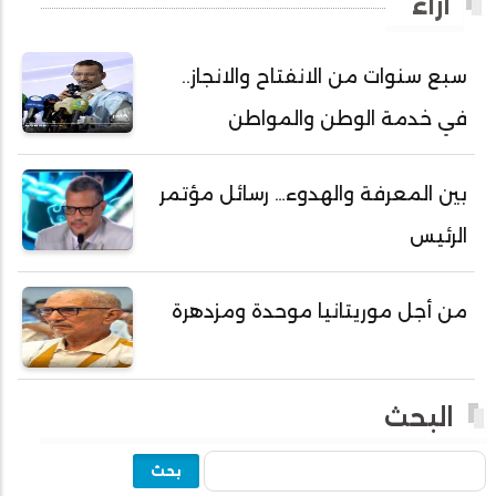
آراء
أحمد ولد باهيه
أحمد ولد خطري
سبع سنوات من الانفتاح والانجاز..
أحمد ولد داداه
في خدمة الوطن والمواطن
أحمد ولد علال
أحمد ولد محمد ديدي
بين المعرفة والهدوء… رسائل مؤتمر
أحمد ولد نافع
الرئيس
أحمد ولد يحيى
أحمدا كلي
من أجل موريتانيا موحدة ومزدهرة
أحمدسالم ولد العربي
أحمدنا ولد سيد أب
أحمدو ولد أبوه
البحث
أحمدو ولد أحمد رمظان
بحث
أحمدو ولد أحمدو