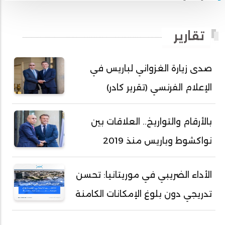
أبي محمد امبارك احميده
أحمد بداه
تقارير
أحمد دداهي مختار
أحمد زيدان ولد محمد محمود
صدى زيارة الغزواني لباريس في
أحمد سالم بكار
الإعلام الفرنسي (تقرير كادر)
أحمد سالم ولد التكرور
أحمد سالم ولد بده
بالأرقام والتواريخ.. العلاقات بين
أحمد سالم ولد بكار
نواكشوط وباريس منذ 2019
أحمد سالم ولد بوهده
أحمد سيد أحمد أج
الأداء الضريبي في موريتانيا: تحسن
أحمد صمب عبد الله
تدريجي دون بلوغ الإمكانات الكامنة
أحمد طالب ولد محمد
أحمد طاهر ولد خيار