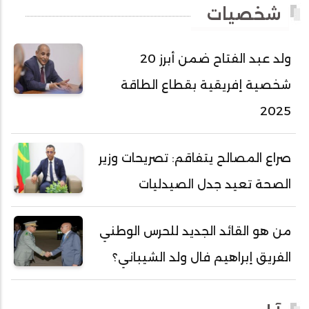
شخصيات
أحمد عبد الله أحمد مسكه
أحمد عبد الله المصطفى
ولد عبد الفتاح ضمن أبرز 20
أحمد محفوظ حسني
شخصية إفريقية بقطاع الطاقة
أحمد محمد عبدالرحمن أمين
2025
أحمد محمود محمد المامي النيسان
أحمد محمود ولد محمد عالي
صراع المصالح يتفاقم: تصريحات وزير
أحمد هارون الشيخ سيديا
الصحة تعيد جدل الصيدليات
أحمد ولد آبه
أحمد ولد الدوه
من هو القائد الجديد للحرس الوطني
أحمد ولد الديه
الفريق إبراهيم فال ولد الشيباني؟
أحمد ولد السالك
أحمد ولد باهيني