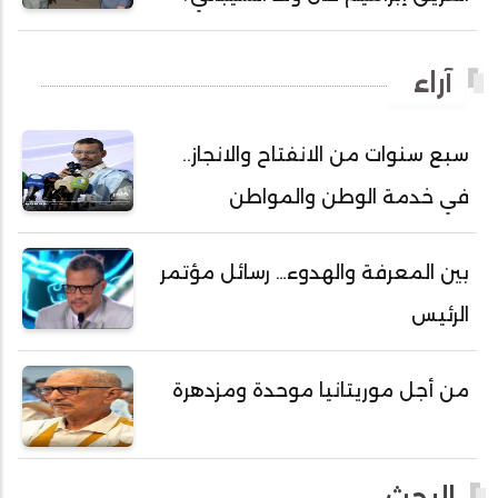
أحمد ولد السالك
أحمد ولد باهيني
آراء
أحمد ولد باهيه
أحمد ولد خطري
سبع سنوات من الانفتاح والانجاز..
أحمد ولد داداه
في خدمة الوطن والمواطن
أحمد ولد علال
أحمد ولد محمد ديدي
بين المعرفة والهدوء… رسائل مؤتمر
أحمد ولد نافع
الرئيس
أحمد ولد يحيى
أحمدا كلي
من أجل موريتانيا موحدة ومزدهرة
أحمدسالم ولد العربي
أحمدنا ولد سيد أب
أحمدو ولد أبوه
البحث