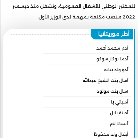
للمختبر الوطني للأشغال العمومية، وتشغل منذ ديسمبر
2022 منصب مكلفة بمهمة لدى الوزير الأول.
أطر موريتانيا
آدم محمد أحمد
آدما بوكار سوكو
آدو ولد ببانه
آمال بنت الشيخ عبدالله
آمال بنت مولود
آمباتي با
آمنة بلال
آيساتا لام
أبفال ولد محفوظ