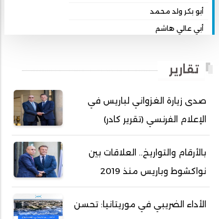
أبو بكر ولد محمد
أبي عالي هاشم
أبي محمد امبارك احميده
أحمد بداه
تقارير
أحمد دداهي مختار
أحمد زيدان ولد محمد محمود
صدى زيارة الغزواني لباريس في
أحمد سالم بكار
الإعلام الفرنسي (تقرير كادر)
أحمد سالم ولد التكرور
أحمد سالم ولد بده
بالأرقام والتواريخ.. العلاقات بين
أحمد سالم ولد بكار
نواكشوط وباريس منذ 2019
أحمد سالم ولد بوهده
أحمد سيد أحمد أج
الأداء الضريبي في موريتانيا: تحسن
أحمد صمب عبد الله