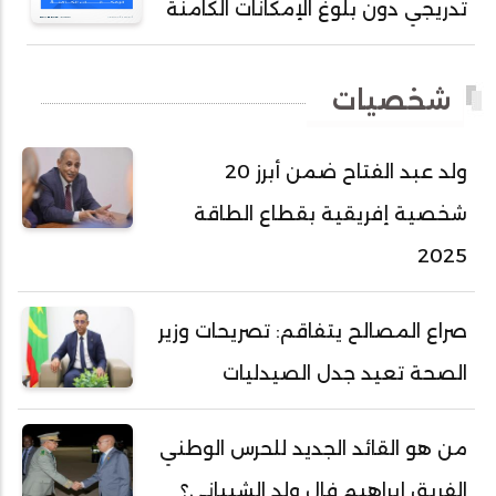
تدريجي دون بلوغ الإمكانات الكامنة
أحمد طالب ولد محمد
أحمد طاهر ولد خيار
شخصيات
أحمد عبد الله أحمد مسكه
أحمد عبد الله المصطفى
ولد عبد الفتاح ضمن أبرز 20
أحمد محفوظ حسني
شخصية إفريقية بقطاع الطاقة
أحمد محمد عبدالرحمن أمين
2025
أحمد محمود محمد المامي النيسان
أحمد محمود ولد محمد عالي
صراع المصالح يتفاقم: تصريحات وزير
أحمد هارون الشيخ سيديا
الصحة تعيد جدل الصيدليات
أحمد ولد آبه
أحمد ولد الدوه
من هو القائد الجديد للحرس الوطني
أحمد ولد الديه
الفريق إبراهيم فال ولد الشيباني؟