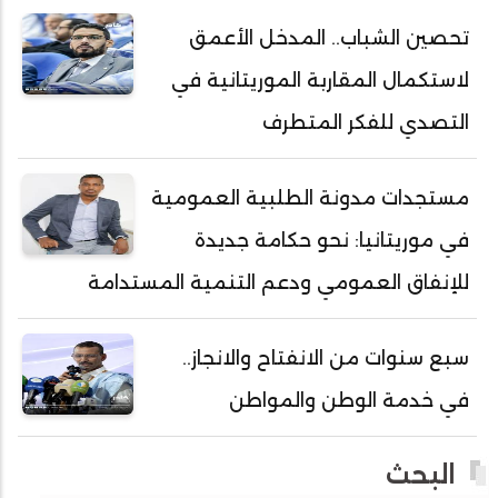
أحمد ولد خطري
تحصين الشباب.. المدخل الأعمق
أحمد ولد داداه
لاستكمال المقاربة الموريتانية في
أحمد ولد علال
أحمد ولد محمد ديدي
التصدي للفكر المتطرف
أحمد ولد محمدو
أحمد ولد نافع
مستجدات مدونة الطلبية العمومية
أحمد ولد يحيى
في موريتانيا: نحو حكامة جديدة
أحمدا كلي
للإنفاق العمومي ودعم التنمية المستدامة
أحمدسالم ولد العربي
أحمدنا ولد سيد أب
سبع سنوات من الانفتاح والانجاز..
أحمدو ولد أبوه
في خدمة الوطن والمواطن
أحمدو ولد أحمد رمظان
أحمدو ولد أحمدو
البحث