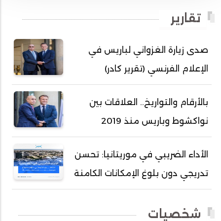
أحمد بداه
تقارير
أحمد دداهي مختار
أحمد زيدان ولد محمد محمود
صدى زيارة الغزواني لباريس في
أحمد سالم بكار
الإعلام الفرنسي (تقرير كادر)
أحمد سالم ولد التكرور
أحمد سالم ولد بده
بالأرقام والتواريخ.. العلاقات بين
أحمد سالم ولد بكار
نواكشوط وباريس منذ 2019
أحمد سالم ولد بوهده
أحمد سيد أحمد أج
الأداء الضريبي في موريتانيا: تحسن
أحمد صمب عبد الله
تدريجي دون بلوغ الإمكانات الكامنة
أحمد طالب ولد محمد
أحمد طاهر ولد خيار
شخصيات
أحمد عبد الله أحمد مسكه