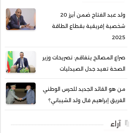
أحمد عبد الله المصطفى
ولد عبد الفتاح ضمن أبرز 20
أحمد محفوظ حسني
شخصية إفريقية بقطاع الطاقة
أحمد محمد عبدالرحمن أمين
2025
أحمد محمود محمد المامي النيسان
أحمد محمود ولد محمد عالي
صراع المصالح يتفاقم: تصريحات وزير
أحمد هارون الشيخ سيديا
الصحة تعيد جدل الصيدليات
أحمد ولد آبه
أحمد ولد الدوه
من هو القائد الجديد للحرس الوطني
أحمد ولد الديه
الفريق إبراهيم فال ولد الشيباني؟
أحمد ولد السالك
أحمد ولد باهيني
آراء
أحمد ولد باهيه