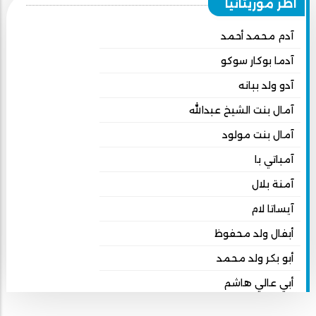
أطر موريتانيا
آدم محمد أحمد
آدما بوكار سوكو
آدو ولد ببانه
آمال بنت الشيخ عبدالله
آمال بنت مولود
آمباتي با
آمنة بلال
آيساتا لام
أبفال ولد محفوظ
أبو بكر ولد محمد
أبي عالي هاشم
أبي محمد امبارك احميده