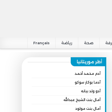
فة
صحة
رياضة
Français
أطر موريتانيا
آدم محمد أحمد
آدما بوكار سوكو
آدو ولد ببانه
آمال بنت الشيخ عبدالله
آمال بنت مولود