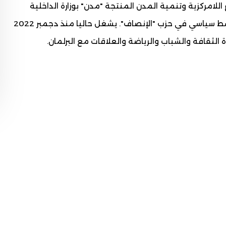
شروع اللامركزية وتنمية المدن المنتجة "مدن" بوزارة الداخلية
واللامركزية، الممول من طرف البنك الدولي، وهو ناشط سياسي في حزب "الإنصاف". يشغل حاليا منذ دجمبر 2022
الثقافة والشباب والرياضة والعلاقات مع البرلمان.