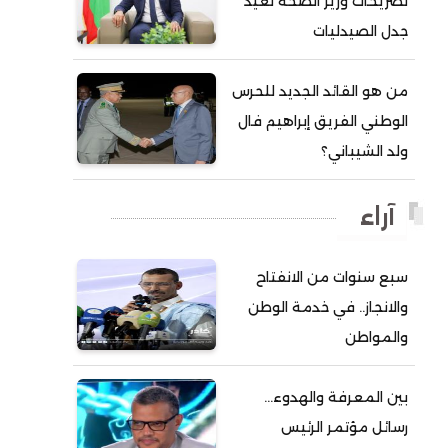
تصريحات وزير الصحة تعيد
جدل الصيدليات
أحمد ولد آبه
أحمد ولد الدوه
من هو القائد الجديد للحرس
أحمد ولد الديه
الوطني الفريق إبراهيم فال
أحمد ولد السالك
ولد الشيباني؟
أحمد ولد باهيني
أحمد ولد باهيه
آراء
أحمد ولد خطري
سبع سنوات من الانفتاح
أحمد ولد داداه
والانجاز.. في خدمة الوطن
أحمد ولد علال
والمواطن
أحمد ولد محمد ديدي
أحمد ولد نافع
بين المعرفة والهدوء…
أحمد ولد يحيى
رسائل مؤتمر الرئيس