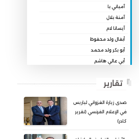
آمباتي با
آمنة بلال
آيساتا لام
أبفال ولد محفوظ
أبو بكر ولد محمد
أبي عالي هاشم
أبي محمد امبارك احميده
تقارير
أحمد بداه
أحمد دداهي مختار
صدى زيارة الغزواني لباريس
أحمد زيدان ولد محمد محمود
في الإعلام الفرنسي (تقرير
أحمد سالم بكار
كادر)
أحمد سالم ولد التكرور
أحمد سالم ولد بده