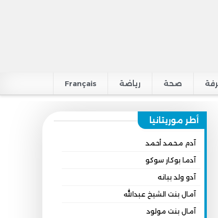
فة
صحة
رياضة
Français
أطر موريتانيا
آدم محمد أحمد
آدما بوكار سوكو
آدو ولد ببانه
آمال بنت الشيخ عبدالله
آمال بنت مولود