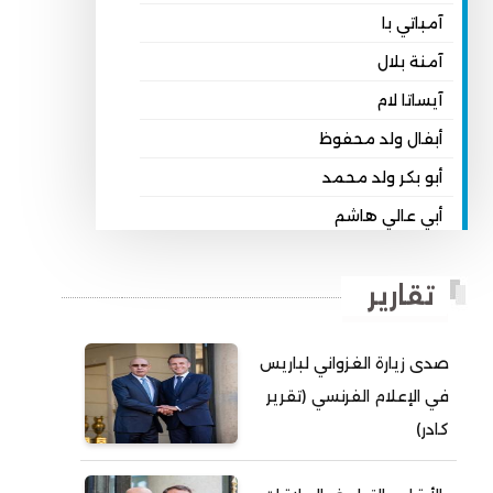
آمباتي با
آمنة بلال
آيساتا لام
أبفال ولد محفوظ
أبو بكر ولد محمد
أبي عالي هاشم
أبي محمد امبارك احميده
تقارير
أحمد بداه
أحمد دداهي مختار
صدى زيارة الغزواني لباريس
أحمد زيدان ولد محمد محمود
في الإعلام الفرنسي (تقرير
أحمد سالم بكار
كادر)
أحمد سالم ولد التكرور
أحمد سالم ولد بده