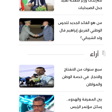
تصريحات وزير الصحة تعيد
جدل الصيدليات
أحمد ولد آبه
أحمد ولد الدوه
من هو القائد الجديد للحرس
أحمد ولد الديه
الوطني الفريق إبراهيم فال
أحمد ولد السالك
ولد الشيباني؟
أحمد ولد باهيني
أحمد ولد باهيه
آراء
أحمد ولد خطري
سبع سنوات من الانفتاح
أحمد ولد داداه
والانجاز.. في خدمة الوطن
أحمد ولد علال
والمواطن
أحمد ولد محمد ديدي
أحمد ولد نافع
بين المعرفة والهدوء…
أحمد ولد يحيى
رسائل مؤتمر الرئيس