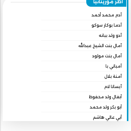
أطر موريتانيا
آدم محمد أحمد
آدما بوكار سوكو
آدو ولد ببانه
آمال بنت الشيخ عبدالله
آمال بنت مولود
آمباتي با
آمنة بلال
آيساتا لام
أبفال ولد محفوظ
أبو بكر ولد محمد
أبي عالي هاشم
أبي محمد امبارك احميده