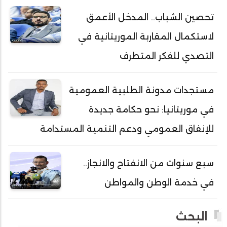
أحمد ولد خطري
تحصين الشباب.. المدخل الأعمق
أحمد ولد داداه
لاستكمال المقاربة الموريتانية في
أحمد ولد علال
أحمد ولد محمد ديدي
التصدي للفكر المتطرف
أحمد ولد محمدو
أحمد ولد نافع
مستجدات مدونة الطلبية العمومية
أحمد ولد يحيى
في موريتانيا: نحو حكامة جديدة
أحمدا كلي
للإنفاق العمومي ودعم التنمية المستدامة
أحمدسالم ولد العربي
أحمدنا ولد سيد أب
سبع سنوات من الانفتاح والانجاز..
أحمدو ولد أبوه
في خدمة الوطن والمواطن
أحمدو ولد أحمد رمظان
أحمدو ولد أحمدو
البحث