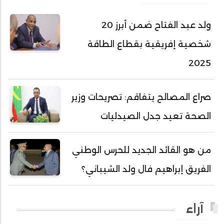
أحمد عبد الله المصطفى
ولد عبد الفتاح ضمن أبرز 20
أحمد محفوظ حسني
شخصية إفريقية بقطاع الطاقة
أحمد محمد عبدالرحمن أمين
2025
أحمد محمود محمد المامي النيسان
أحمد محمود ولد محمد عالي
صراع المصالح يتفاقم: تصريحات وزير
أحمد هارون الشيخ سيديا
الصحة تعيد جدل الصيدليات
أحمد ولد آبه
أحمد ولد الدوه
من هو القائد الجديد للحرس الوطني
أحمد ولد الديه
الفريق إبراهيم فال ولد الشيباني؟
أحمد ولد السالك
أحمد ولد باهيني
آراء
أحمد ولد باهيه