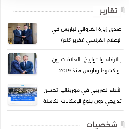
أحمد بداه
تقارير
أحمد دداهي مختار
أحمد زيدان ولد محمد محمود
صدى زيارة الغزواني لباريس في
أحمد سالم بكار
الإعلام الفرنسي (تقرير كادر)
أحمد سالم ولد التكرور
أحمد سالم ولد بده
بالأرقام والتواريخ.. العلاقات بين
أحمد سالم ولد بكار
نواكشوط وباريس منذ 2019
أحمد سالم ولد بوهده
أحمد سيد أحمد أج
الأداء الضريبي في موريتانيا: تحسن
أحمد صمب عبد الله
تدريجي دون بلوغ الإمكانات الكامنة
أحمد طالب ولد محمد
أحمد طاهر ولد خيار
شخصيات
أحمد عبد الله أحمد مسكه