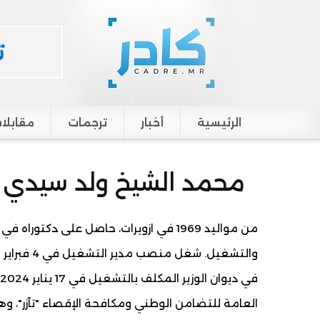
الرئيسية
أخبار
ترجمات
مقابلا
Main navigation
محمد الشيخ ولد سيدي و
من مواليد 1969 في ازويرات، حاصل على دكت
العامة للتضامن الوطني ومكافحة الإقصاء "تآزر"، 