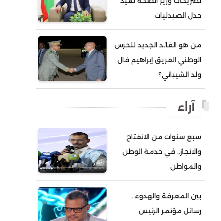
تصريحات وزير الصحة تعيد
جدل الصيدليات
أحمد ولد آبه
أحمد ولد الدوه
من هو القائد الجديد للحرس
أحمد ولد الديه
الوطني الفريق إبراهيم فال
أحمد ولد السالك
ولد الشيباني؟
أحمد ولد باهيني
أحمد ولد باهيه
آراء
أحمد ولد خطري
سبع سنوات من الانفتاح
أحمد ولد داداه
والانجاز.. في خدمة الوطن
أحمد ولد علال
والمواطن
أحمد ولد محمد ديدي
أحمد ولد نافع
بين المعرفة والهدوء…
أحمد ولد يحيى
رسائل مؤتمر الرئيس