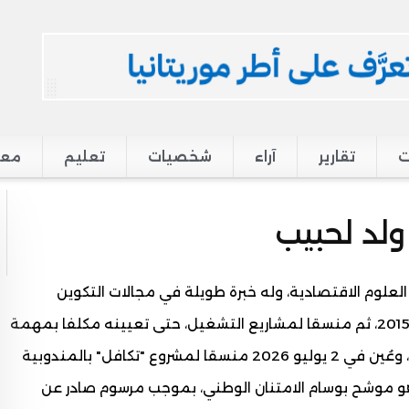
ت
تقارير
آراء
شخصيات
تعليم
معر
لد لحبيب
وراه في العلوم الاقتصادية، وله خبرة طويلة في مجالات التكوين
والتشغيل. شغل منصب مدير التشغيل في 4 فبراير 2015، ثم منسقا لمشاريع التشغيل، حتى تعيينه مكلفا بمهمة
في ديوان الوزير المكلف بالتشغيل في 17 يناير 2024، وعُين في 2 يوليو 2026 منسقا لمشروع "تكافل" بالمندوبية
وهو موشح بوسام الامتنان الوطني، بموجب مرسوم صادر عن