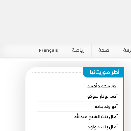
فة
صحة
رياضة
Français
أطر موريتانيا
آدم محمد أحمد
آدما بوكار سوكو
آدو ولد ببانه
آمال بنت الشيخ عبدالله
آمال بنت مولود