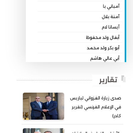
آمباتي با
آمنة بلال
آيساتا لام
أبفال ولد محفوظ
أبو بكر ولد محمد
أبي عالي هاشم
أبي محمد امبارك احميده
تقارير
أحمد بداه
أحمد دداهي مختار
صدى زيارة الغزواني لباريس
أحمد زيدان ولد محمد محمود
في الإعلام الفرنسي (تقرير
أحمد سالم بكار
كادر)
أحمد سالم ولد التكرور
أحمد سالم ولد بده