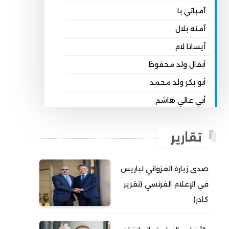
آمباتي با
آمنة بلال
آيساتا لام
أبفال ولد محفوظ
أبو بكر ولد محمد
أبي عالي هاشم
أبي محمد امبارك احميده
تقارير
أحمد بداه
أحمد دداهي مختار
صدى زيارة الغزواني لباريس
أحمد زيدان ولد محمد محمود
في الإعلام الفرنسي (تقرير
أحمد سالم بكار
كادر)
أحمد سالم ولد التكرور
أحمد سالم ولد بده