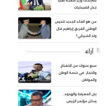
تصريحات وزير الصحة تعيد
جدل الصيدليات
أحمد ولد آبه
أحمد ولد الدوه
من هو القائد الجديد للحرس
أحمد ولد الديه
الوطني الفريق إبراهيم فال
أحمد ولد السالك
ولد الشيباني؟
أحمد ولد باهيني
أحمد ولد باهيه
آراء
أحمد ولد خطري
سبع سنوات من الانفتاح
أحمد ولد داداه
والانجاز.. في خدمة الوطن
أحمد ولد علال
والمواطن
أحمد ولد محمد ديدي
أحمد ولد نافع
بين المعرفة والهدوء…
أحمد ولد يحيى
رسائل مؤتمر الرئيس