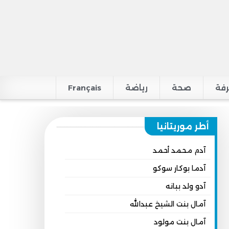
فة
صحة
رياضة
Français
أطر موريتانيا
آدم محمد أحمد
آدما بوكار سوكو
آدو ولد ببانه
آمال بنت الشيخ عبدالله
آمال بنت مولود