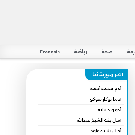
فة
صحة
رياضة
Français
أطر موريتانيا
آدم محمد أحمد
آدما بوكار سوكو
آدو ولد ببانه
آمال بنت الشيخ عبدالله
آمال بنت مولود