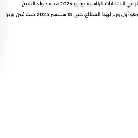
مسؤولية المالية في الحملة الانتخابية للمرشح الفائز في الانتخابات الرئاسية يونيو 2024 محمد ولد الشيخ
الغزواني. عُين في 6 أغسطس 2024 وزيرا للعقارات، وهو أول وزير لهذا القطاع، حتى 18 سبتمبر 2025 حيث عُين وزيرا