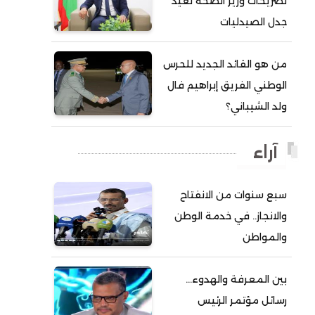
تصريحات وزير الصحة تعيد
جدل الصيدليات
أحمد ولد آبه
أحمد ولد الدوه
من هو القائد الجديد للحرس
أحمد ولد الديه
الوطني الفريق إبراهيم فال
أحمد ولد السالك
ولد الشيباني؟
أحمد ولد باهيني
أحمد ولد باهيه
آراء
أحمد ولد خطري
سبع سنوات من الانفتاح
أحمد ولد داداه
والانجاز.. في خدمة الوطن
أحمد ولد علال
والمواطن
أحمد ولد محمد ديدي
أحمد ولد نافع
بين المعرفة والهدوء…
أحمد ولد يحيى
رسائل مؤتمر الرئيس