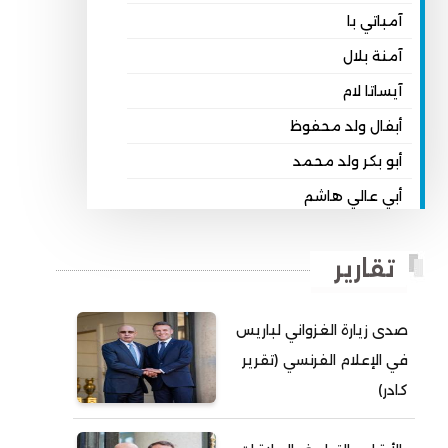
آمباتي با
آمنة بلال
آيساتا لام
أبفال ولد محفوظ
أبو بكر ولد محمد
أبي عالي هاشم
أبي محمد امبارك احميده
تقارير
أحمد بداه
أحمد دداهي مختار
صدى زيارة الغزواني لباريس
أحمد زيدان ولد محمد محمود
في الإعلام الفرنسي (تقرير
أحمد سالم بكار
كادر)
أحمد سالم ولد التكرور
أحمد سالم ولد بده