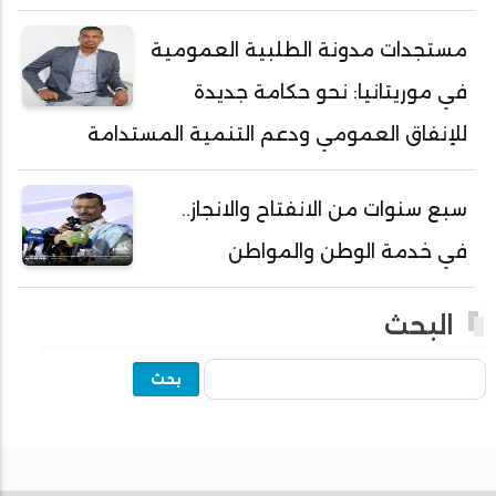
أحمد ولد محمدو
أحمد ولد نافع
مستجدات مدونة الطلبية العمومية
أحمد ولد يحيى
في موريتانيا: نحو حكامة جديدة
أحمدا كلي
للإنفاق العمومي ودعم التنمية المستدامة
أحمدسالم ولد العربي
أحمدنا ولد سيد أب
سبع سنوات من الانفتاح والانجاز..
أحمدو ولد أبوه
في خدمة الوطن والمواطن
أحمدو ولد أحمد رمظان
أحمدو ولد أحمدو
البحث
أحمدو ولد أدي ولد محمد الراظي
بحث
أحمدو ولد اخطيره
أحمدو ولد امباله
أحمدو ولد جلفون