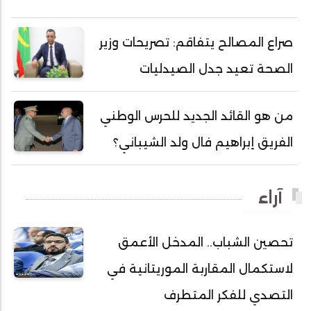
أحمد محمود محمد المامي النيسان
أحمد محمود ولد محمد عالي
صراع المصالح يتفاقم: تصريحات وزير
أحمد هارون الشيخ سيديا
الصحة تعيد جدل الصيدليات
أحمد ولد آبه
أحمد ولد الدوه
من هو القائد الجديد للحرس الوطني
أحمد ولد الديه
الفريق إبراهيم فال ولد الشيباني؟
أحمد ولد السالك
أحمد ولد باهيني
آراء
أحمد ولد باهيه
أحمد ولد خطري
تحصين الشباب.. المدخل الأعمق
أحمد ولد داداه
لاستكمال المقاربة الموريتانية في
أحمد ولد علال
أحمد ولد محمد ديدي
التصدي للفكر المتطرف