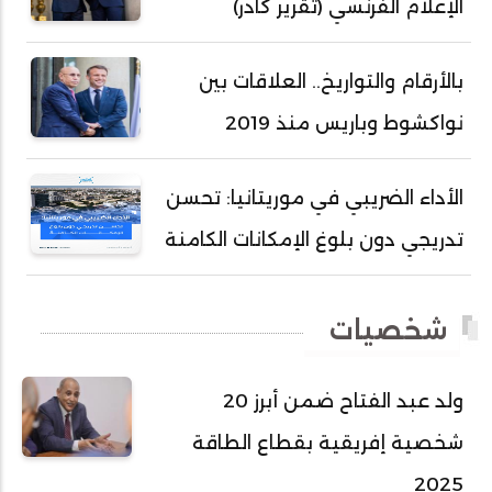
الإعلام الفرنسي (تقرير كادر)
أحمد سالم ولد التكرور
أحمد سالم ولد بده
بالأرقام والتواريخ.. العلاقات بين
أحمد سالم ولد بكار
نواكشوط وباريس منذ 2019
أحمد سالم ولد بوهده
أحمد سيد أحمد أج
الأداء الضريبي في موريتانيا: تحسن
أحمد صمب عبد الله
تدريجي دون بلوغ الإمكانات الكامنة
أحمد طالب ولد محمد
أحمد طاهر ولد خيار
شخصيات
أحمد عبد الله أحمد مسكه
أحمد عبد الله المصطفى
ولد عبد الفتاح ضمن أبرز 20
أحمد محفوظ حسني
شخصية إفريقية بقطاع الطاقة
أحمد محمد عبدالرحمن أمين
2025