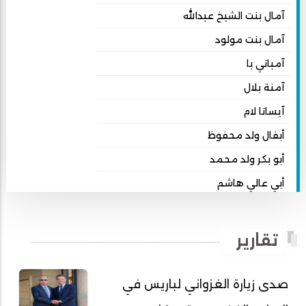
آمال بنت الشيخ عبدالله
آمال بنت مولود
آمباتي با
آمنة بلال
آيساتا لام
أبفال ولد محفوظ
أبو بكر ولد محمد
أبي عالي هاشم
أبي محمد امبارك احميده
أحمد بداه
تقارير
أحمد دداهي مختار
أحمد زيدان ولد محمد محمود
صدى زيارة الغزواني لباريس في
أحمد سالم بكار