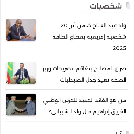
شخصيات
أحمد عبد الله أحمد مسكه
أحمد عبد الله المصطفى
ولد عبد الفتاح ضمن أبرز 20
أحمد محفوظ حسني
شخصية إفريقية بقطاع الطاقة
أحمد محمد عبدالرحمن أمين
2025
أحمد محمود محمد المامي النيسان
أحمد محمود ولد محمد عالي
صراع المصالح يتفاقم: تصريحات وزير
أحمد هارون الشيخ سيديا
الصحة تعيد جدل الصيدليات
أحمد ولد آبه
أحمد ولد الدوه
من هو القائد الجديد للحرس الوطني
أحمد ولد الديه
الفريق إبراهيم فال ولد الشيباني؟
أحمد ولد السالك
أحمد ولد باهيني