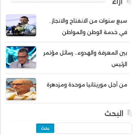
آراء
أحمد ولد باهيه
أحمد ولد خطري
سبع سنوات من الانفتاح والانجاز..
أحمد ولد داداه
في خدمة الوطن والمواطن
أحمد ولد علال
أحمد ولد محمد ديدي
بين المعرفة والهدوء… رسائل مؤتمر
أحمد ولد نافع
الرئيس
أحمد ولد يحيى
أحمدا كلي
من أجل موريتانيا موحدة ومزدهرة
أحمدسالم ولد العربي
أحمدنا ولد سيد أب
أحمدو ولد أبوه
البحث
أحمدو ولد أحمد رمظان
بحث
أحمدو ولد أحمدو