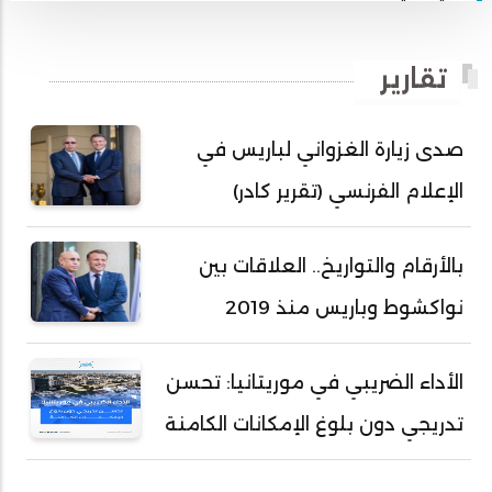
أبي محمد امبارك احميده
أحمد بداه
تقارير
أحمد دداهي مختار
أحمد زيدان ولد محمد محمود
صدى زيارة الغزواني لباريس في
أحمد سالم بكار
الإعلام الفرنسي (تقرير كادر)
أحمد سالم ولد التكرور
أحمد سالم ولد بده
بالأرقام والتواريخ.. العلاقات بين
أحمد سالم ولد بكار
نواكشوط وباريس منذ 2019
أحمد سالم ولد بوهده
أحمد سيد أحمد أج
الأداء الضريبي في موريتانيا: تحسن
أحمد صمب عبد الله
تدريجي دون بلوغ الإمكانات الكامنة
أحمد طالب ولد محمد
أحمد طاهر ولد خيار