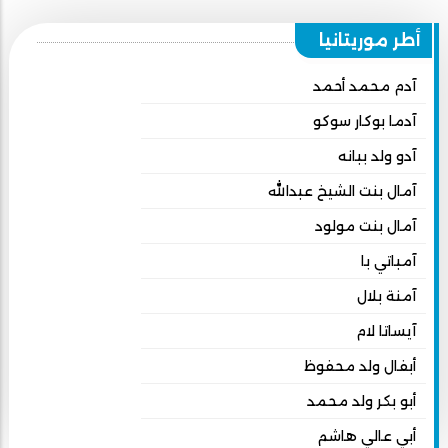
أطر موريتانيا
آدم محمد أحمد
آدما بوكار سوكو
آدو ولد ببانه
آمال بنت الشيخ عبدالله
آمال بنت مولود
آمباتي با
آمنة بلال
آيساتا لام
أبفال ولد محفوظ
أبو بكر ولد محمد
أبي عالي هاشم