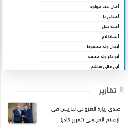
آمال بنت مولود
آمباتي با
آمنة بلال
آيساتا لام
أبفال ولد محفوظ
أبو بكر ولد محمد
أبي عالي هاشم
أبي محمد امبارك احميده
أحمد بداه
تقارير
أحمد دداهي مختار
أحمد زيدان ولد محمد محمود
صدى زيارة الغزواني لباريس في
أحمد سالم بكار
الإعلام الفرنسي (تقرير كادر)
أحمد سالم ولد التكرور