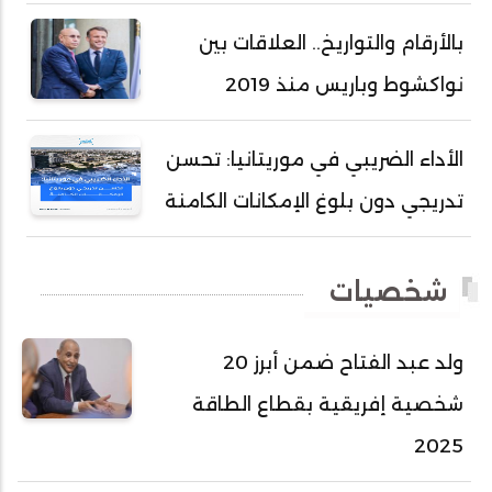
أحمد سالم ولد بده
بالأرقام والتواريخ.. العلاقات بين
أحمد سالم ولد بكار
نواكشوط وباريس منذ 2019
أحمد سالم ولد بوهده
أحمد سيد أحمد أج
الأداء الضريبي في موريتانيا: تحسن
أحمد صمب عبد الله
تدريجي دون بلوغ الإمكانات الكامنة
أحمد طالب ولد محمد
أحمد طاهر ولد خيار
شخصيات
أحمد عبد الله أحمد مسكه
أحمد عبد الله المصطفى
ولد عبد الفتاح ضمن أبرز 20
أحمد محفوظ حسني
شخصية إفريقية بقطاع الطاقة
أحمد محمد عبدالرحمن أمين
2025
أحمد محمود محمد المامي النيسان