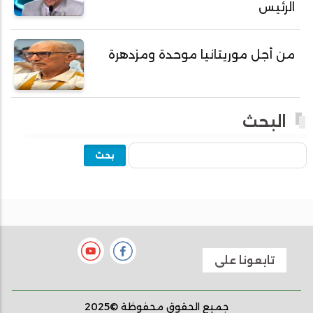
الرئيس
أحمد ولد يحيى
أحمدا كلي
من أجل موريتانيا موحدة ومزدهرة
أحمدسالم ولد العربي
أحمدنا ولد سيد أب
أحمدو ولد أبوه
البحث
أحمدو ولد أحمد رمظان
بحث
أحمدو ولد أحمدو
أحمدو ولد أدي ولد محمد الراظي
أحمدو ولد اخطيره
أحمدو ولد امباله
أحمدو ولد جلفون
تابعونا على
أدما أردو حسن جاه
أدي ولد الزين
جميع الحقوق محفوظة ©2025