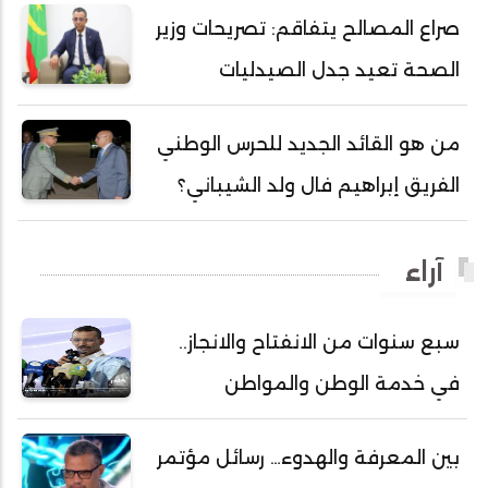
أحمد محمود ولد محمد عالي
صراع المصالح يتفاقم: تصريحات وزير
أحمد هارون الشيخ سيديا
الصحة تعيد جدل الصيدليات
أحمد ولد آبه
أحمد ولد الدوه
من هو القائد الجديد للحرس الوطني
أحمد ولد الديه
الفريق إبراهيم فال ولد الشيباني؟
أحمد ولد السالك
أحمد ولد باهيني
آراء
أحمد ولد باهيه
أحمد ولد خطري
سبع سنوات من الانفتاح والانجاز..
أحمد ولد داداه
في خدمة الوطن والمواطن
أحمد ولد علال
أحمد ولد محمد ديدي
بين المعرفة والهدوء… رسائل مؤتمر
أحمد ولد نافع