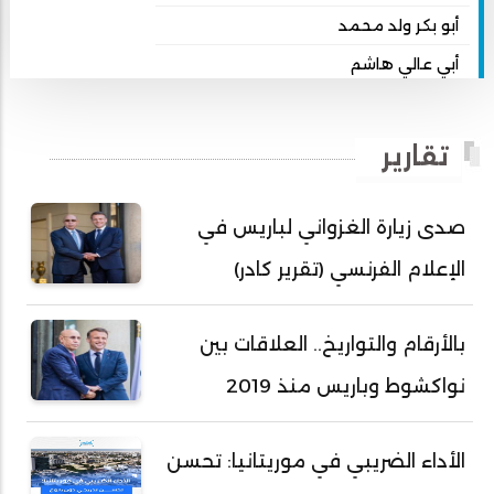
أبو بكر ولد محمد
أبي عالي هاشم
أبي محمد امبارك احميده
أحمد بداه
تقارير
أحمد دداهي مختار
أحمد زيدان ولد محمد محمود
صدى زيارة الغزواني لباريس في
أحمد سالم بكار
الإعلام الفرنسي (تقرير كادر)
أحمد سالم ولد التكرور
أحمد سالم ولد بده
بالأرقام والتواريخ.. العلاقات بين
أحمد سالم ولد بكار
نواكشوط وباريس منذ 2019
أحمد سالم ولد بوهده
أحمد سيد أحمد أج
الأداء الضريبي في موريتانيا: تحسن
أحمد صمب عبد الله