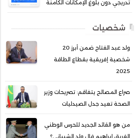
تدريجي دون بلوغ الإمكانات الكامنة
أحمد طالب ولد محمد
أحمد طاهر ولد خيار
شخصيات
أحمد عبد الله أحمد مسكه
أحمد عبد الله المصطفى
ولد عبد الفتاح ضمن أبرز 20
أحمد محفوظ حسني
شخصية إفريقية بقطاع الطاقة
أحمد محمد عبدالرحمن أمين
2025
أحمد محمود محمد المامي النيسان
أحمد محمود ولد محمد عالي
صراع المصالح يتفاقم: تصريحات وزير
أحمد هارون الشيخ سيديا
الصحة تعيد جدل الصيدليات
أحمد ولد آبه
أحمد ولد الدوه
من هو القائد الجديد للحرس الوطني
أحمد ولد الديه
الفريق إبراهيم فال ولد الشيباني؟