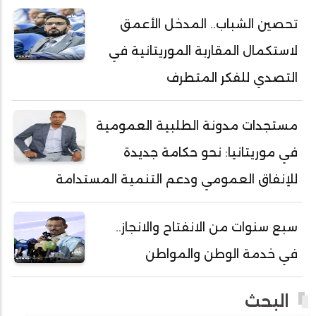
أحمد ولد خطري
تحصين الشباب.. المدخل الأعمق
أحمد ولد داداه
لاستكمال المقاربة الموريتانية في
أحمد ولد علال
أحمد ولد محمد ديدي
التصدي للفكر المتطرف
أحمد ولد محمدو
أحمد ولد نافع
مستجدات مدونة الطلبية العمومية
أحمد ولد يحيى
في موريتانيا: نحو حكامة جديدة
أحمدا كلي
للإنفاق العمومي ودعم التنمية المستدامة
أحمدسالم ولد العربي
أحمدنا ولد سيد أب
سبع سنوات من الانفتاح والانجاز..
أحمدو ولد أبوه
في خدمة الوطن والمواطن
أحمدو ولد أحمد رمظان
أحمدو ولد أحمدو
البحث