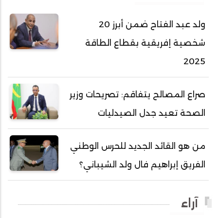
أحمد عبد الله المصطفى
ولد عبد الفتاح ضمن أبرز 20
أحمد محفوظ حسني
شخصية إفريقية بقطاع الطاقة
أحمد محمد عبدالرحمن أمين
2025
أحمد محمود محمد المامي النيسان
أحمد محمود ولد محمد عالي
صراع المصالح يتفاقم: تصريحات وزير
أحمد هارون الشيخ سيديا
الصحة تعيد جدل الصيدليات
أحمد ولد آبه
أحمد ولد الدوه
من هو القائد الجديد للحرس الوطني
أحمد ولد الديه
الفريق إبراهيم فال ولد الشيباني؟
أحمد ولد السالك
أحمد ولد باهيني
آراء
أحمد ولد باهيه