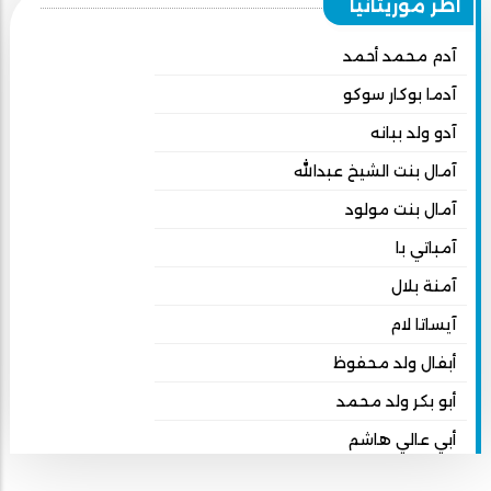
أطر موريتانيا
آدم محمد أحمد
آدما بوكار سوكو
آدو ولد ببانه
آمال بنت الشيخ عبدالله
آمال بنت مولود
آمباتي با
آمنة بلال
آيساتا لام
أبفال ولد محفوظ
أبو بكر ولد محمد
أبي عالي هاشم
أبي محمد امبارك احميده