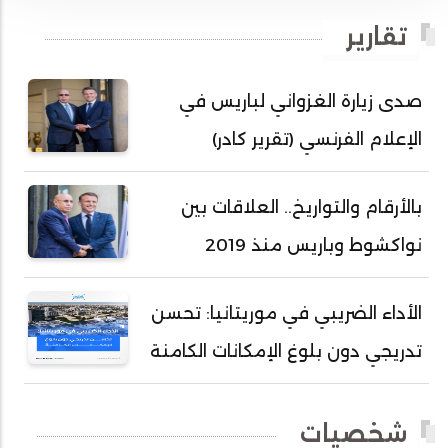
أحمد بداه
تقارير
أحمد دداهي مختار
أحمد زيدان ولد محمد محمود
صدى زيارة الغزواني لباريس في
أحمد سالم بكار
الإعلام الفرنسي (تقرير كادر)
أحمد سالم ولد التكرور
أحمد سالم ولد بده
بالأرقام والتواريخ.. العلاقات بين
أحمد سالم ولد بكار
نواكشوط وباريس منذ 2019
أحمد سالم ولد بوهده
أحمد سيد أحمد أج
الأداء الضريبي في موريتانيا: تحسن
أحمد صمب عبد الله
تدريجي دون بلوغ الإمكانات الكامنة
أحمد طالب ولد محمد
أحمد طاهر ولد خيار
شخصيات
أحمد عبد الله أحمد مسكه