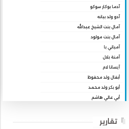
آدما بوكار سوكو
آدو ولد ببانه
آمال بنت الشيخ عبدالله
آمال بنت مولود
آمباتي با
آمنة بلال
آيساتا لام
أبفال ولد محفوظ
أبو بكر ولد محمد
أبي عالي هاشم
أبي محمد امبارك احميده
أحمد بداه
تقارير
أحمد دداهي مختار