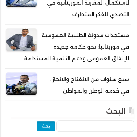
لاستكمال المقاربة الموريتانية في
أحمد ولد علال
أحمد ولد محمد ديدي
التصدي للفكر المتطرف
أحمد ولد محمدو
أحمد ولد نافع
مستجدات مدونة الطلبية العمومية
أحمد ولد يحيى
في موريتانيا: نحو حكامة جديدة
أحمدا كلي
للإنفاق العمومي ودعم التنمية المستدامة
أحمدسالم ولد العربي
أحمدنا ولد سيد أب
سبع سنوات من الانفتاح والانجاز..
أحمدو ولد أبوه
في خدمة الوطن والمواطن
أحمدو ولد أحمد رمظان
أحمدو ولد أحمدو
البحث
أحمدو ولد أدي ولد محمد الراظي
بحث
أحمدو ولد اخطيره