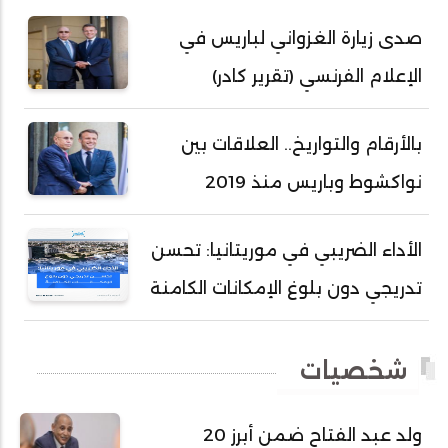
أحمد زيدان ولد محمد محمود
صدى زيارة الغزواني لباريس في
أحمد سالم بكار
الإعلام الفرنسي (تقرير كادر)
أحمد سالم ولد التكرور
أحمد سالم ولد بده
بالأرقام والتواريخ.. العلاقات بين
أحمد سالم ولد بكار
نواكشوط وباريس منذ 2019
أحمد سالم ولد بوهده
أحمد سيد أحمد أج
الأداء الضريبي في موريتانيا: تحسن
أحمد صمب عبد الله
تدريجي دون بلوغ الإمكانات الكامنة
أحمد طالب ولد محمد
أحمد طاهر ولد خيار
شخصيات
أحمد عبد الله أحمد مسكه
أحمد عبد الله المصطفى
ولد عبد الفتاح ضمن أبرز 20