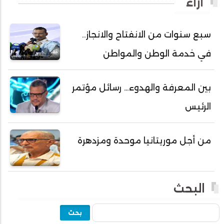
آراء
أحمد ولد باهيه
أحمد ولد خطري
سبع سنوات من الانفتاح والانجاز..
أحمد ولد داداه
في خدمة الوطن والمواطن
أحمد ولد علال
أحمد ولد محمد ديدي
بين المعرفة والهدوء… رسائل مؤتمر
أحمد ولد نافع
الرئيس
أحمد ولد يحيى
أحمدا كلي
من أجل موريتانيا موحدة ومزدهرة
أحمدسالم ولد العربي
أحمدنا ولد سيد أب
أحمدو ولد أبوه
البحث
أحمدو ولد أحمد رمظان
بحث
أحمدو ولد أحمدو