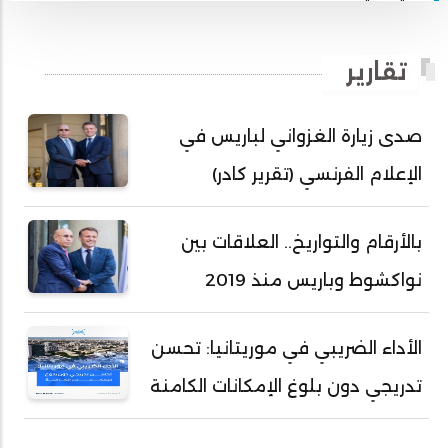
أبي محمد امبارك احميده
أحمد بداه
تقارير
أحمد دداهي مختار
أحمد زيدان ولد محمد محمود
صدى زيارة الغزواني لباريس في
أحمد سالم بكار
الإعلام الفرنسي (تقرير كادر)
أحمد سالم ولد التكرور
أحمد سالم ولد بده
بالأرقام والتواريخ.. العلاقات بين
أحمد سالم ولد بكار
نواكشوط وباريس منذ 2019
أحمد سالم ولد بوهده
أحمد سيد أحمد أج
الأداء الضريبي في موريتانيا: تحسن
أحمد صمب عبد الله
تدريجي دون بلوغ الإمكانات الكامنة
أحمد طالب ولد محمد
أحمد طاهر ولد خيار