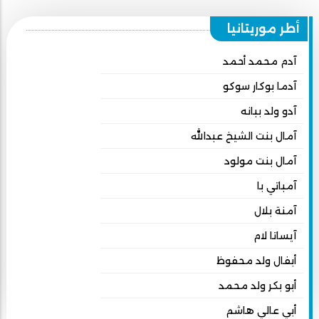
أطر موريتانيا
آدم محمد أحمد
آدما بوكار سوكو
آدو ولد ببانه
آمال بنت الشيخ عبدالله
آمال بنت مولود
آمباتي با
آمنة بلال
آيساتا لام
أبفال ولد محفوظ
أبو بكر ولد محمد
أبي عالي هاشم