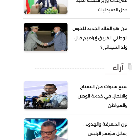
تصريحات وزير الصحة تعيد
جدل الصيدليات
أحمد ولد آبه
أحمد ولد الدوه
من هو القائد الجديد للحرس
أحمد ولد الديه
الوطني الفريق إبراهيم فال
أحمد ولد السالك
ولد الشيباني؟
أحمد ولد باهيني
أحمد ولد باهيه
آراء
أحمد ولد خطري
سبع سنوات من الانفتاح
أحمد ولد داداه
والانجاز.. في خدمة الوطن
أحمد ولد علال
والمواطن
أحمد ولد محمد ديدي
أحمد ولد نافع
بين المعرفة والهدوء…
أحمد ولد يحيى
رسائل مؤتمر الرئيس