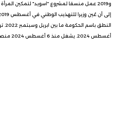
و2019 عمل منسقا لمشروع "اسويد" لتمكين المرأ
أغسطس 2024. يشغل منذ 6 أغسطس 2024 منصب وزير التكوين المهني والصناعة التقليدية والحرف.