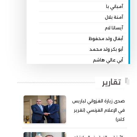
آمباتي با
آمنة بلال
آيساتا لام
أبفال ولد محفوظ
أبو بكر ولد محمد
أبي عالي هاشم
أبي محمد امبارك احميده
تقارير
أحمد بداه
أحمد دداهي مختار
صدى زيارة الغزواني لباريس
أحمد زيدان ولد محمد محمود
في الإعلام الفرنسي (تقرير
أحمد سالم بكار
كادر)
أحمد سالم ولد التكرور
أحمد سالم ولد بده