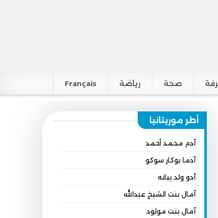
فة
صحة
رياضة
Français
أطر موريتانيا
آدم محمد أحمد
آدما بوكار سوكو
آدو ولد ببانه
آمال بنت الشيخ عبدالله
آمال بنت مولود