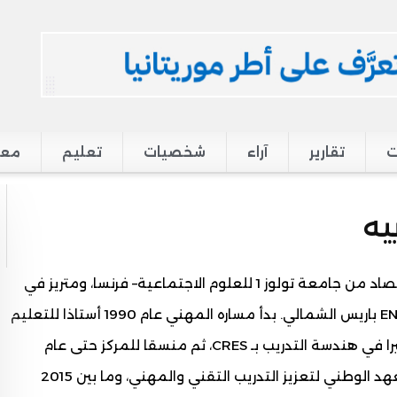
ت
تقارير
آراء
شخصيات
تعليم
معر
يه
من مواليد 1968 بأطار، حاصل على ماجستير في الاقتصاد من جامعة تولوز 1 للعلوم الاجتماعية– فرنسا، ومتريز في
التعليم التقني من مركز التعليم التقني العالي وENNA باريس الشمالي. بدأ مساره المهني عام 1990 أستاذا للتعليم
الفني في المدرسة الثانوية الفنية بنواكشوط، ثم خبيرا في هندسة التدريب بـ CRES، ثم منسقا للمركز حتى عام
2002، وشغل ما بين 2002 و2015 منصب مدير المعهد الوطني لتعزيز التدريب التقني والمهني، وما بين 2015