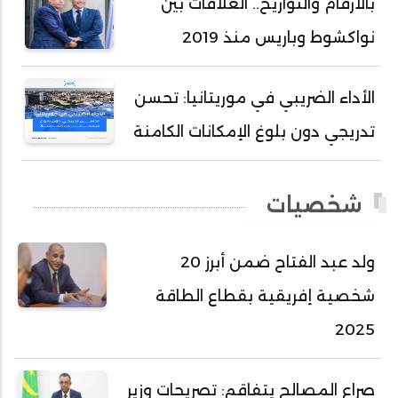
بالأرقام والتواريخ.. العلاقات بين
أحمد سالم ولد بكار
نواكشوط وباريس منذ 2019
أحمد سالم ولد بوهده
أحمد سيد أحمد أج
الأداء الضريبي في موريتانيا: تحسن
أحمد صمب عبد الله
تدريجي دون بلوغ الإمكانات الكامنة
أحمد طالب ولد محمد
أحمد طاهر ولد خيار
شخصيات
أحمد عبد الله أحمد مسكه
أحمد عبد الله المصطفى
ولد عبد الفتاح ضمن أبرز 20
أحمد محفوظ حسني
شخصية إفريقية بقطاع الطاقة
أحمد محمد عبدالرحمن أمين
2025
أحمد محمود محمد المامي النيسان
أحمد محمود ولد محمد عالي
صراع المصالح يتفاقم: تصريحات وزير