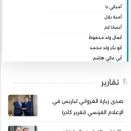
آمباتي با
آمنة بلال
آيساتا لام
أبفال ولد محفوظ
أبو بكر ولد محمد
أبي عالي هاشم
أبي محمد امبارك احميده
أحمد بداه
تقارير
أحمد دداهي مختار
أحمد زيدان ولد محمد محمود
صدى زيارة الغزواني لباريس في
أحمد سالم بكار
الإعلام الفرنسي (تقرير كادر)
أحمد سالم ولد التكرور
أحمد سالم ولد بده