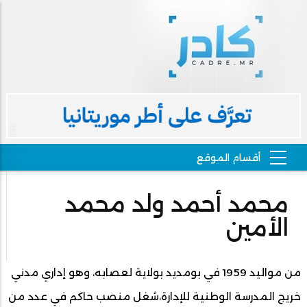
محمد أحمد ولد محمد
الأمين
من مواليد 1959 في بومديد بولاية لعصابه، وهو إداري مدني
خريج المدرسة الوطنية للإدارة،شغل منصب حاكم في عدد من