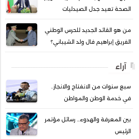
أحمد هارون الشيخ سيديا
الصحة تعيد جدل الصيدليات
أحمد ولد آبه
أحمد ولد الدوه
من هو القائد الجديد للحرس الوطني
أحمد ولد الديه
الفريق إبراهيم فال ولد الشيباني؟
أحمد ولد السالك
أحمد ولد باهيني
آراء
أحمد ولد باهيه
أحمد ولد خطري
سبع سنوات من الانفتاح والانجاز..
أحمد ولد داداه
في خدمة الوطن والمواطن
أحمد ولد علال
أحمد ولد محمد ديدي
بين المعرفة والهدوء… رسائل مؤتمر
أحمد ولد نافع
الرئيس
أحمد ولد يحيى