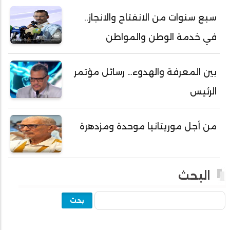
أحمد ولد خطري
سبع سنوات من الانفتاح والانجاز..
أحمد ولد داداه
في خدمة الوطن والمواطن
أحمد ولد علال
أحمد ولد محمد ديدي
بين المعرفة والهدوء… رسائل مؤتمر
أحمد ولد نافع
الرئيس
أحمد ولد يحيى
أحمدا كلي
من أجل موريتانيا موحدة ومزدهرة
أحمدسالم ولد العربي
أحمدنا ولد سيد أب
أحمدو ولد أبوه
البحث
أحمدو ولد أحمد رمظان
بحث
أحمدو ولد أحمدو
أحمدو ولد أدي ولد محمد الراظي