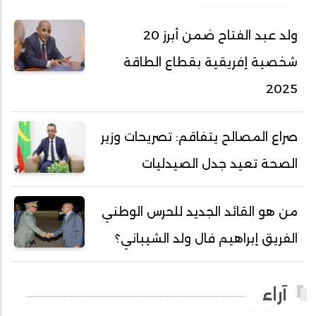
أحمد عبد الله المصطفى
ولد عبد الفتاح ضمن أبرز 20
أحمد محفوظ حسني
شخصية إفريقية بقطاع الطاقة
أحمد محمد عبدالرحمن أمين
2025
أحمد محمود محمد المامي النيسان
أحمد محمود ولد محمد عالي
صراع المصالح يتفاقم: تصريحات وزير
أحمد هارون الشيخ سيديا
الصحة تعيد جدل الصيدليات
أحمد ولد آبه
أحمد ولد الدوه
من هو القائد الجديد للحرس الوطني
أحمد ولد الديه
الفريق إبراهيم فال ولد الشيباني؟
أحمد ولد السالك
أحمد ولد باهيني
آراء
أحمد ولد باهيه