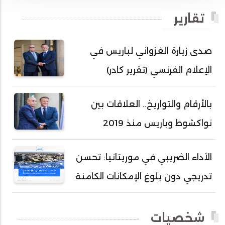
أحمد بداه
تقارير
أحمد دداهي مختار
أحمد زيدان ولد محمد محمود
صدى زيارة الغزواني لباريس في
أحمد سالم بكار
الإعلام الفرنسي (تقرير كادر)
أحمد سالم ولد التكرور
أحمد سالم ولد بده
بالأرقام والتواريخ.. العلاقات بين
أحمد سالم ولد بكار
نواكشوط وباريس منذ 2019
أحمد سالم ولد بوهده
أحمد سيد أحمد أج
الأداء الضريبي في موريتانيا: تحسن
أحمد صمب عبد الله
تدريجي دون بلوغ الإمكانات الكامنة
أحمد طالب ولد محمد
أحمد طاهر ولد خيار
شخصيات
أحمد عبد الله أحمد مسكه