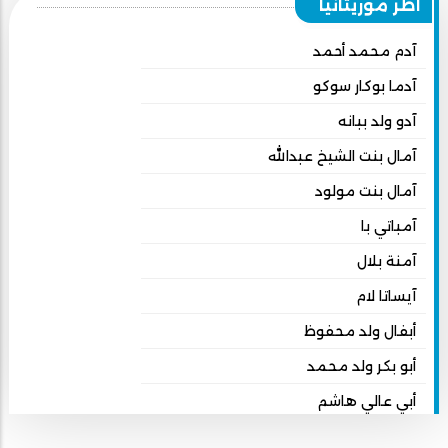
أطر موريتانيا
آدم محمد أحمد
آدما بوكار سوكو
آدو ولد ببانه
آمال بنت الشيخ عبدالله
آمال بنت مولود
آمباتي با
آمنة بلال
آيساتا لام
أبفال ولد محفوظ
أبو بكر ولد محمد
أبي عالي هاشم
أبي محمد امبارك احميده