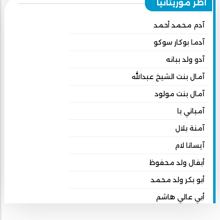
أطر موريتانيا
آدم محمد أحمد
آدما بوكار سوكو
آدو ولد ببانه
آمال بنت الشيخ عبدالله
آمال بنت مولود
آمباتي با
آمنة بلال
آيساتا لام
أبفال ولد محفوظ
أبو بكر ولد محمد
أبي عالي هاشم
أبي محمد امبارك احميده