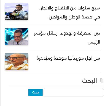
أحمد ولد خطري
سبع سنوات من الانفتاح والانجاز..
أحمد ولد داداه
في خدمة الوطن والمواطن
أحمد ولد علال
أحمد ولد محمد ديدي
بين المعرفة والهدوء… رسائل مؤتمر
أحمد ولد نافع
الرئيس
أحمد ولد يحيى
أحمدا كلي
من أجل موريتانيا موحدة ومزدهرة
أحمدسالم ولد العربي
أحمدنا ولد سيد أب
أحمدو ولد أبوه
البحث
أحمدو ولد أحمد رمظان
بحث
أحمدو ولد أحمدو
أحمدو ولد أدي ولد محمد الراظي