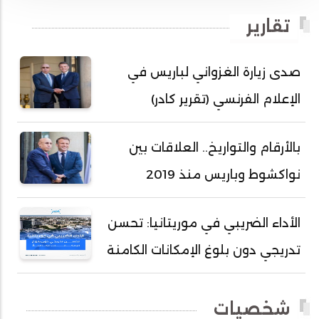
أحمد بداه
تقارير
أحمد دداهي مختار
أحمد زيدان ولد محمد محمود
صدى زيارة الغزواني لباريس في
أحمد سالم بكار
الإعلام الفرنسي (تقرير كادر)
أحمد سالم ولد التكرور
أحمد سالم ولد بده
بالأرقام والتواريخ.. العلاقات بين
أحمد سالم ولد بكار
نواكشوط وباريس منذ 2019
أحمد سالم ولد بوهده
أحمد سيد أحمد أج
الأداء الضريبي في موريتانيا: تحسن
أحمد صمب عبد الله
تدريجي دون بلوغ الإمكانات الكامنة
أحمد طالب ولد محمد
أحمد طاهر ولد خيار
شخصيات
أحمد عبد الله أحمد مسكه