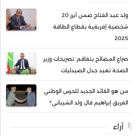
أحمد عبد الله المصطفى
ولد عبد الفتاح ضمن أبرز 20
أحمد محفوظ حسني
شخصية إفريقية بقطاع الطاقة
أحمد محمد عبدالرحمن أمين
2025
أحمد محمود محمد المامي النيسان
أحمد محمود ولد محمد عالي
صراع المصالح يتفاقم: تصريحات وزير
أحمد هارون الشيخ سيديا
الصحة تعيد جدل الصيدليات
أحمد ولد آبه
أحمد ولد الدوه
من هو القائد الجديد للحرس الوطني
أحمد ولد الديه
الفريق إبراهيم فال ولد الشيباني؟
أحمد ولد السالك
أحمد ولد باهيني
آراء
أحمد ولد باهيه