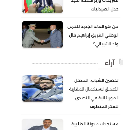
تصريحات وزير الصحة تعيد
جدل الصيدليات
أحمد ولد آبه
أحمد ولد الدوه
من هو القائد الجديد للحرس
أحمد ولد الديه
الوطني الفريق إبراهيم فال
أحمد ولد السالك
ولد الشيباني؟
أحمد ولد باهيني
أحمد ولد باهيه
آراء
أحمد ولد خطري
تحصين الشباب.. المدخل
أحمد ولد داداه
الأعمق لاستكمال المقاربة
أحمد ولد علال
الموريتانية في التصدي
أحمد ولد محمد ديدي
للفكر المتطرف
أحمد ولد محمدو
أحمد ولد نافع
مستجدات مدونة الطلبية