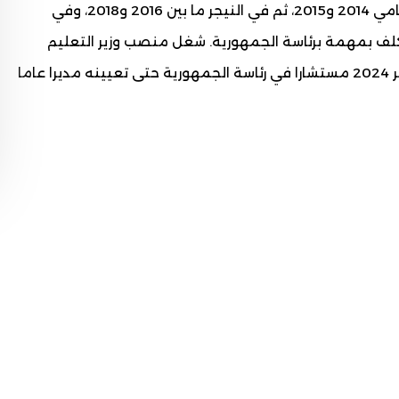
الصحي ما بين 2008 و2013، فسفيرا لدى السنغال عامي 2014 و2015، ثم في النيجر ما بين 2016 و2018، وفي
ب عامي 2018 و2019، وما بين 2019 و2022 مكلف بمهمة برئاسة الجمهورية. شغل منصب وزير التعليم
العالي ما بين مارس 2022 ويوليو 2023. عين في يناير 2024 مستشارا في رئاسة الجمهورية حتى تعيينه مديرا عاما