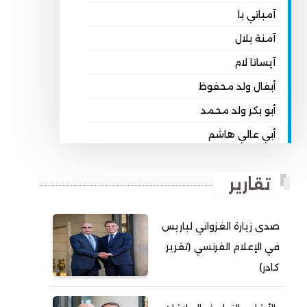
آمباتي با
آمنة بلال
آيساتا لام
أبفال ولد محفوظ
أبو بكر ولد محمد
أبي عالي هاشم
أبي محمد امبارك احميده
تقارير
أحمد بداه
أحمد دداهي مختار
صدى زيارة الغزواني لباريس
أحمد زيدان ولد محمد محمود
في الإعلام الفرنسي (تقرير
أحمد سالم بكار
كادر)
أحمد سالم ولد التكرور
أحمد سالم ولد بده