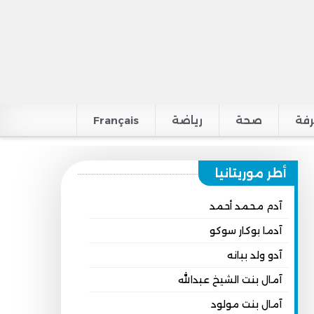
فة
صحة
رياضة
Français
أطر موريتانيا
آدم محمد أحمد
آدما بوكار سوكو
آدو ولد ببانه
آمال بنت الشيخ عبدالله
آمال بنت مولود