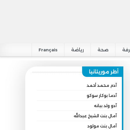
فة
صحة
رياضة
Français
أطر موريتانيا
آدم محمد أحمد
آدما بوكار سوكو
آدو ولد ببانه
آمال بنت الشيخ عبدالله
آمال بنت مولود