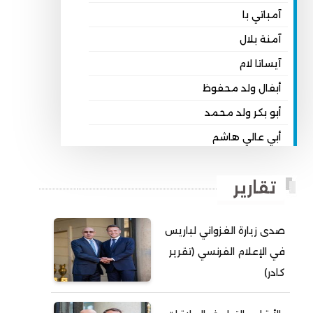
آمباتي با
آمنة بلال
آيساتا لام
أبفال ولد محفوظ
أبو بكر ولد محمد
أبي عالي هاشم
أبي محمد امبارك احميده
تقارير
أحمد بداه
أحمد دداهي مختار
صدى زيارة الغزواني لباريس
أحمد زيدان ولد محمد محمود
في الإعلام الفرنسي (تقرير
أحمد سالم بكار
كادر)
أحمد سالم ولد التكرور
أحمد سالم ولد بده