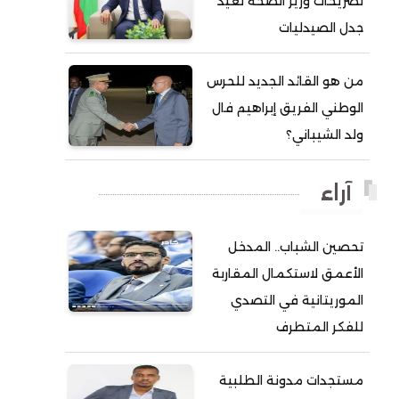
تصريحات وزير الصحة تعيد
جدل الصيدليات
أحمد ولد آبه
أحمد ولد الدوه
من هو القائد الجديد للحرس
أحمد ولد الديه
الوطني الفريق إبراهيم فال
أحمد ولد السالك
ولد الشيباني؟
أحمد ولد باهيني
أحمد ولد باهيه
آراء
أحمد ولد خطري
تحصين الشباب.. المدخل
أحمد ولد داداه
الأعمق لاستكمال المقاربة
أحمد ولد علال
الموريتانية في التصدي
أحمد ولد محمد ديدي
للفكر المتطرف
أحمد ولد محمدو
أحمد ولد نافع
مستجدات مدونة الطلبية