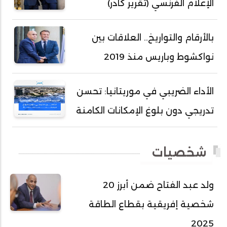
الإعلام الفرنسي (تقرير كادر)
أحمد سالم ولد التكرور
أحمد سالم ولد بده
بالأرقام والتواريخ.. العلاقات بين
أحمد سالم ولد بكار
نواكشوط وباريس منذ 2019
أحمد سالم ولد بوهده
أحمد سيد أحمد أج
الأداء الضريبي في موريتانيا: تحسن
أحمد صمب عبد الله
تدريجي دون بلوغ الإمكانات الكامنة
أحمد طالب ولد محمد
أحمد طاهر ولد خيار
شخصيات
أحمد عبد الله أحمد مسكه
أحمد عبد الله المصطفى
ولد عبد الفتاح ضمن أبرز 20
أحمد محفوظ حسني
شخصية إفريقية بقطاع الطاقة
أحمد محمد عبدالرحمن أمين
2025