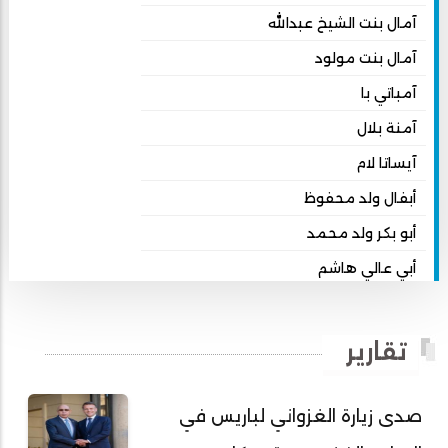
آمال بنت الشيخ عبدالله
آمال بنت مولود
آمباتي با
آمنة بلال
آيساتا لام
أبفال ولد محفوظ
أبو بكر ولد محمد
أبي عالي هاشم
أبي محمد امبارك احميده
أحمد بداه
تقارير
أحمد دداهي مختار
أحمد زيدان ولد محمد محمود
صدى زيارة الغزواني لباريس في
أحمد سالم بكار