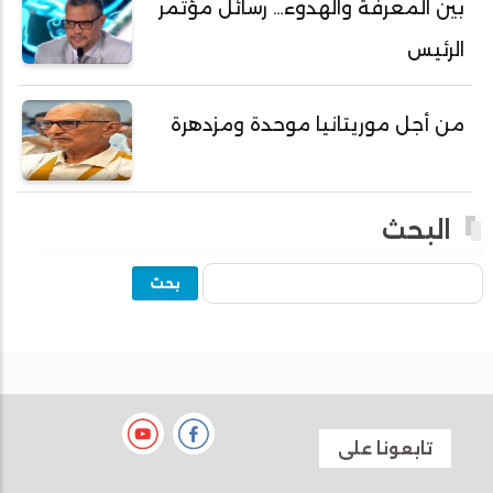
بين المعرفة والهدوء… رسائل مؤتمر
أحمد ولد نافع
الرئيس
أحمد ولد يحيى
أحمدا كلي
من أجل موريتانيا موحدة ومزدهرة
أحمدسالم ولد العربي
أحمدنا ولد سيد أب
أحمدو ولد أبوه
البحث
أحمدو ولد أحمد رمظان
بحث
أحمدو ولد أحمدو
أحمدو ولد أدي ولد محمد الراظي
أحمدو ولد اخطيره
أحمدو ولد امباله
أحمدو ولد جلفون
تابعونا على
أدما أردو حسن جاه