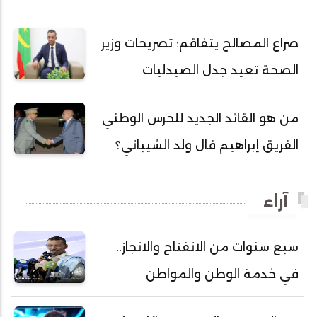
أحمد محمود محمد المامي النيسان
أحمد محمود ولد محمد عالي
صراع المصالح يتفاقم: تصريحات وزير
أحمد هارون الشيخ سيديا
الصحة تعيد جدل الصيدليات
أحمد ولد آبه
أحمد ولد الدوه
من هو القائد الجديد للحرس الوطني
أحمد ولد الديه
الفريق إبراهيم فال ولد الشيباني؟
أحمد ولد السالك
أحمد ولد باهيني
آراء
أحمد ولد باهيه
أحمد ولد خطري
سبع سنوات من الانفتاح والانجاز..
أحمد ولد داداه
في خدمة الوطن والمواطن
أحمد ولد علال
أحمد ولد محمد ديدي