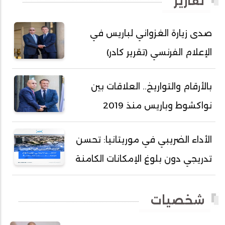
تقارير
أحمد دداهي مختار
أحمد زيدان ولد محمد محمود
صدى زيارة الغزواني لباريس في
أحمد سالم بكار
الإعلام الفرنسي (تقرير كادر)
أحمد سالم ولد التكرور
أحمد سالم ولد بده
بالأرقام والتواريخ.. العلاقات بين
أحمد سالم ولد بكار
نواكشوط وباريس منذ 2019
أحمد سالم ولد بوهده
أحمد سيد أحمد أج
الأداء الضريبي في موريتانيا: تحسن
أحمد صمب عبد الله
تدريجي دون بلوغ الإمكانات الكامنة
أحمد طالب ولد محمد
أحمد طاهر ولد خيار
شخصيات
أحمد عبد الله أحمد مسكه
أحمد عبد الله المصطفى