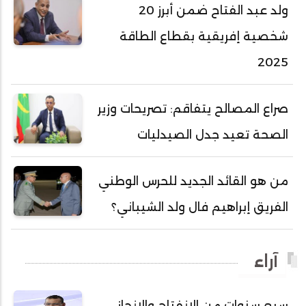
ولد عبد الفتاح ضمن أبرز 20
أحمد محفوظ حسني
شخصية إفريقية بقطاع الطاقة
أحمد محمد عبدالرحمن أمين
2025
أحمد محمود محمد المامي النيسان
أحمد محمود ولد محمد عالي
صراع المصالح يتفاقم: تصريحات وزير
أحمد هارون الشيخ سيديا
الصحة تعيد جدل الصيدليات
أحمد ولد آبه
أحمد ولد الدوه
من هو القائد الجديد للحرس الوطني
أحمد ولد الديه
الفريق إبراهيم فال ولد الشيباني؟
أحمد ولد السالك
أحمد ولد باهيني
آراء
أحمد ولد باهيه
أحمد ولد خطري
سبع سنوات من الانفتاح والانجاز..