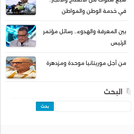
أحمد ولد داداه
في خدمة الوطن والمواطن
أحمد ولد علال
أحمد ولد محمد ديدي
بين المعرفة والهدوء… رسائل مؤتمر
أحمد ولد نافع
الرئيس
أحمد ولد يحيى
أحمدا كلي
من أجل موريتانيا موحدة ومزدهرة
أحمدسالم ولد العربي
أحمدنا ولد سيد أب
أحمدو ولد أبوه
البحث
أحمدو ولد أحمد رمظان
بحث
أحمدو ولد أحمدو
أحمدو ولد أدي ولد محمد الراظي
أحمدو ولد اخطيره