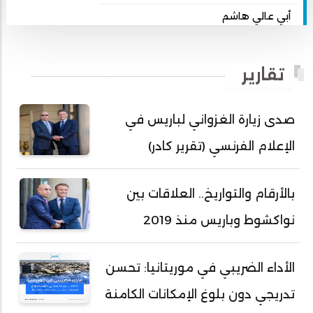
أبي عالي هاشم
أبي محمد امبارك احميده
أحمد بداه
تقارير
أحمد دداهي مختار
أحمد زيدان ولد محمد محمود
صدى زيارة الغزواني لباريس في
أحمد سالم بكار
الإعلام الفرنسي (تقرير كادر)
أحمد سالم ولد التكرور
أحمد سالم ولد بده
بالأرقام والتواريخ.. العلاقات بين
أحمد سالم ولد بكار
نواكشوط وباريس منذ 2019
أحمد سالم ولد بوهده
أحمد سيد أحمد أج
الأداء الضريبي في موريتانيا: تحسن
أحمد صمب عبد الله
تدريجي دون بلوغ الإمكانات الكامنة
أحمد طالب ولد محمد