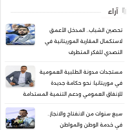
أحمد ولد باهيني
آراء
أحمد ولد باهيه
أحمد ولد خطري
تحصين الشباب.. المدخل الأعمق
أحمد ولد داداه
لاستكمال المقاربة الموريتانية في
أحمد ولد علال
أحمد ولد محمد ديدي
التصدي للفكر المتطرف
أحمد ولد محمدو
أحمد ولد نافع
مستجدات مدونة الطلبية العمومية
أحمد ولد يحيى
في موريتانيا: نحو حكامة جديدة
أحمدا كلي
للإنفاق العمومي ودعم التنمية المستدامة
أحمدسالم ولد العربي
أحمدنا ولد سيد أب
سبع سنوات من الانفتاح والانجاز..
أحمدو ولد أبوه
في خدمة الوطن والمواطن