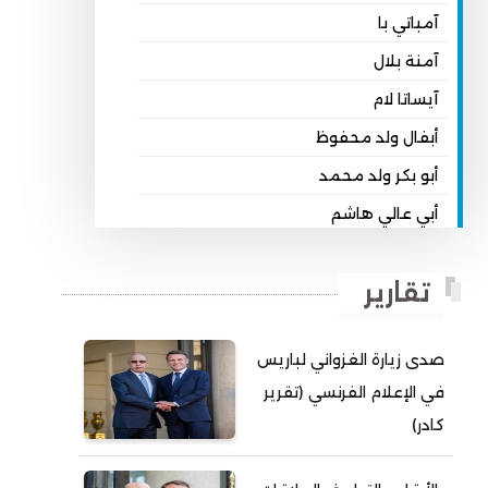
آمباتي با
آمنة بلال
آيساتا لام
أبفال ولد محفوظ
أبو بكر ولد محمد
أبي عالي هاشم
أبي محمد امبارك احميده
تقارير
أحمد بداه
أحمد دداهي مختار
صدى زيارة الغزواني لباريس
أحمد زيدان ولد محمد محمود
في الإعلام الفرنسي (تقرير
أحمد سالم بكار
كادر)
أحمد سالم ولد التكرور
أحمد سالم ولد بده