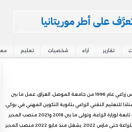
ت
تقارير
آراء
شخصيات
تعليم
معر
من مواليد عام 1974 بألاك، حاصل على شهادة مهندس زراعي عام 1996 من جامعة الموصل، العراق، عمل ما بين
 ثم أستاذا للتعليم التقني الزراعي بثانوية التكوين المهني في بوكي،
وعمل ما بين 2007 و2018 خبيرا في مشاريع تنموية تابعة لوزارة الزراعة، وتولى ما بين 2018 و2021 منصب المدير
العام لشركة تمور موريتانيا. عُين في مايو 2021 وزيرا للزراعة حتى مارس 2022. يشغل منذ مايو 2022 منصب المدير