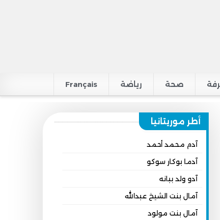
فة
صحة
رياضة
Français
أطر موريتانيا
آدم محمد أحمد
آدما بوكار سوكو
آدو ولد ببانه
آمال بنت الشيخ عبدالله
آمال بنت مولود