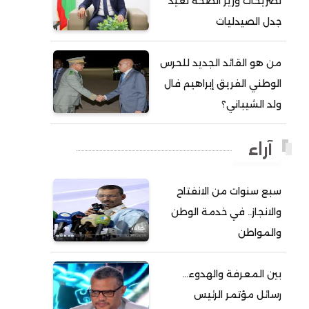
تصريحات وزير الصحة تعيد
جدل الصيدليات
أحمد ولد آبه
أحمد ولد الدوه
من هو القائد الجديد للحرس
أحمد ولد الديه
الوطني الفريق إبراهيم فال
أحمد ولد السالك
ولد الشيباني؟
أحمد ولد باهيني
أحمد ولد باهيه
آراء
أحمد ولد خطري
سبع سنوات من الانفتاح
أحمد ولد داداه
والانجاز.. في خدمة الوطن
أحمد ولد علال
والمواطن
أحمد ولد محمد ديدي
أحمد ولد نافع
بين المعرفة والهدوء…
أحمد ولد يحيى
رسائل مؤتمر الرئيس