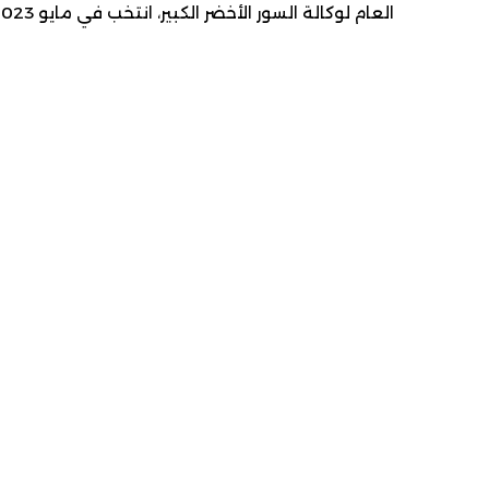
العام لوكالة السور الأخضر الكبير، انتخب في مايو 2023 نائبا في البرلمان عن مقاطعة مال.