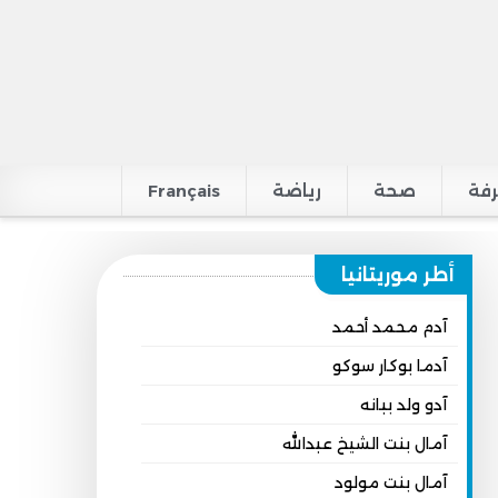
فة
صحة
رياضة
Français
أطر موريتانيا
آدم محمد أحمد
آدما بوكار سوكو
آدو ولد ببانه
آمال بنت الشيخ عبدالله
آمال بنت مولود