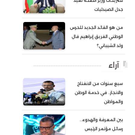
تصريحات وزير الصحة تعيد
جدل الصيدليات
أحمد ولد آبه
أحمد ولد الدوه
من هو القائد الجديد للحرس
أحمد ولد الديه
الوطني الفريق إبراهيم فال
أحمد ولد السالك
ولد الشيباني؟
أحمد ولد باهيني
أحمد ولد باهيه
آراء
أحمد ولد خطري
سبع سنوات من الانفتاح
أحمد ولد داداه
والانجاز.. في خدمة الوطن
أحمد ولد علال
والمواطن
أحمد ولد محمد ديدي
أحمد ولد نافع
بين المعرفة والهدوء…
أحمد ولد يحيى
رسائل مؤتمر الرئيس