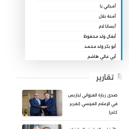
آمباتي با
آمنة بلال
آيساتا لام
أبفال ولد محفوظ
أبو بكر ولد محمد
أبي عالي هاشم
أبي محمد امبارك احميده
تقارير
أحمد بداه
أحمد دداهي مختار
صدى زيارة الغزواني لباريس
أحمد زيدان ولد محمد محمود
في الإعلام الفرنسي (تقرير
أحمد سالم بكار
كادر)
أحمد سالم ولد التكرور
أحمد سالم ولد بده