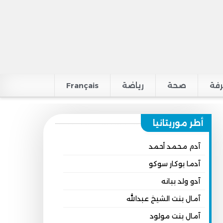
فة
صحة
رياضة
Français
أطر موريتانيا
آدم محمد أحمد
آدما بوكار سوكو
آدو ولد ببانه
آمال بنت الشيخ عبدالله
آمال بنت مولود