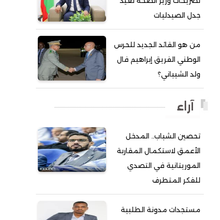
تصريحات وزير الصحة تعيد
جدل الصيدليات
أحمد ولد آبه
أحمد ولد الدوه
من هو القائد الجديد للحرس
أحمد ولد الديه
الوطني الفريق إبراهيم فال
أحمد ولد السالك
ولد الشيباني؟
أحمد ولد باهيني
أحمد ولد باهيه
آراء
أحمد ولد خطري
تحصين الشباب.. المدخل
أحمد ولد داداه
الأعمق لاستكمال المقاربة
أحمد ولد علال
الموريتانية في التصدي
أحمد ولد محمد ديدي
للفكر المتطرف
أحمد ولد محمدو
أحمد ولد نافع
مستجدات مدونة الطلبية