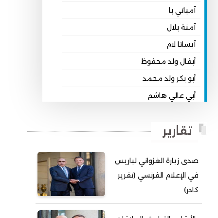
آمباتي با
آمنة بلال
آيساتا لام
أبفال ولد محفوظ
أبو بكر ولد محمد
أبي عالي هاشم
أبي محمد امبارك احميده
تقارير
أحمد بداه
أحمد دداهي مختار
صدى زيارة الغزواني لباريس
أحمد زيدان ولد محمد محمود
في الإعلام الفرنسي (تقرير
أحمد سالم بكار
كادر)
أحمد سالم ولد التكرور
أحمد سالم ولد بده