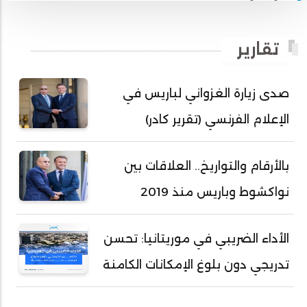
أبي محمد امبارك احميده
أحمد بداه
تقارير
أحمد دداهي مختار
أحمد زيدان ولد محمد محمود
صدى زيارة الغزواني لباريس في
أحمد سالم بكار
الإعلام الفرنسي (تقرير كادر)
أحمد سالم ولد التكرور
أحمد سالم ولد بده
بالأرقام والتواريخ.. العلاقات بين
أحمد سالم ولد بكار
نواكشوط وباريس منذ 2019
أحمد سالم ولد بوهده
أحمد سيد أحمد أج
الأداء الضريبي في موريتانيا: تحسن
أحمد صمب عبد الله
تدريجي دون بلوغ الإمكانات الكامنة
أحمد طالب ولد محمد
أحمد طاهر ولد خيار