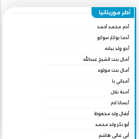
أطر موريتانيا
آدم محمد أحمد
آدما بوكار سوكو
آدو ولد ببانه
آمال بنت الشيخ عبدالله
آمال بنت مولود
آمباتي با
آمنة بلال
آيساتا لام
أبفال ولد محفوظ
أبو بكر ولد محمد
أبي عالي هاشم