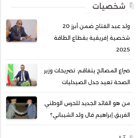
شخصيات
أحمد عبد الله أحمد مسكه
أحمد عبد الله المصطفى
ولد عبد الفتاح ضمن أبرز 20
أحمد محفوظ حسني
شخصية إفريقية بقطاع الطاقة
أحمد محمد عبدالرحمن أمين
2025
أحمد محمود محمد المامي النيسان
أحمد محمود ولد محمد عالي
صراع المصالح يتفاقم: تصريحات وزير
أحمد هارون الشيخ سيديا
الصحة تعيد جدل الصيدليات
أحمد ولد آبه
أحمد ولد الدوه
من هو القائد الجديد للحرس الوطني
أحمد ولد الديه
الفريق إبراهيم فال ولد الشيباني؟
أحمد ولد السالك
أحمد ولد باهيني