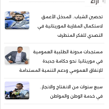
آراء
أحمد ولد باهيه
أحمد ولد خطري
تحصين الشباب.. المدخل الأعمق
أحمد ولد داداه
لاستكمال المقاربة الموريتانية في
أحمد ولد علال
أحمد ولد محمد ديدي
التصدي للفكر المتطرف
أحمد ولد محمدو
أحمد ولد نافع
مستجدات مدونة الطلبية العمومية
أحمد ولد يحيى
في موريتانيا: نحو حكامة جديدة
أحمدا كلي
للإنفاق العمومي ودعم التنمية المستدامة
أحمدسالم ولد العربي
أحمدنا ولد سيد أب
سبع سنوات من الانفتاح والانجاز..
أحمدو ولد أبوه
في خدمة الوطن والمواطن
أحمدو ولد أحمد رمظان