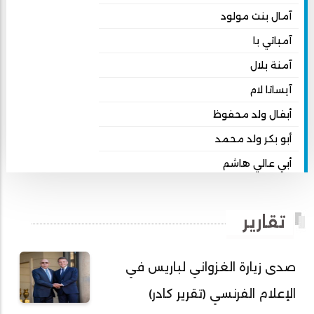
آمال بنت مولود
آمباتي با
آمنة بلال
آيساتا لام
أبفال ولد محفوظ
أبو بكر ولد محمد
أبي عالي هاشم
أبي محمد امبارك احميده
أحمد بداه
تقارير
أحمد دداهي مختار
أحمد زيدان ولد محمد محمود
صدى زيارة الغزواني لباريس في
أحمد سالم بكار
الإعلام الفرنسي (تقرير كادر)
أحمد سالم ولد التكرور