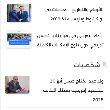
أحمد سالم ولد بده
بالأرقام والتواريخ.. العلاقات بين
أحمد سالم ولد بكار
نواكشوط وباريس منذ 2019
أحمد سالم ولد بوهده
أحمد سيد أحمد أج
الأداء الضريبي في موريتانيا: تحسن
أحمد صمب عبد الله
تدريجي دون بلوغ الإمكانات الكامنة
أحمد طالب ولد محمد
أحمد طاهر ولد خيار
شخصيات
أحمد عبد الله أحمد مسكه
أحمد عبد الله المصطفى
ولد عبد الفتاح ضمن أبرز 20
أحمد محفوظ حسني
شخصية إفريقية بقطاع الطاقة
أحمد محمد عبدالرحمن أمين
2025
أحمد محمود محمد المامي النيسان