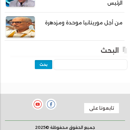
الرئيس
أحمد ولد يحيى
أحمدا كلي
من أجل موريتانيا موحدة ومزدهرة
أحمدسالم ولد العربي
أحمدنا ولد سيد أب
أحمدو ولد أبوه
البحث
أحمدو ولد أحمد رمظان
بحث
أحمدو ولد أحمدو
أحمدو ولد أدي ولد محمد الراظي
أحمدو ولد اخطيره
أحمدو ولد امباله
أحمدو ولد جلفون
تابعونا على
أدما أردو حسن جاه
أدي ولد الزين
جميع الحقوق محفوظة ©2025