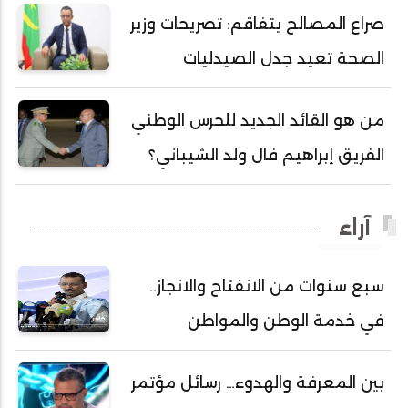
أحمد محمود ولد محمد عالي
صراع المصالح يتفاقم: تصريحات وزير
أحمد هارون الشيخ سيديا
الصحة تعيد جدل الصيدليات
أحمد ولد آبه
أحمد ولد الدوه
من هو القائد الجديد للحرس الوطني
أحمد ولد الديه
الفريق إبراهيم فال ولد الشيباني؟
أحمد ولد السالك
أحمد ولد باهيني
آراء
أحمد ولد باهيه
أحمد ولد خطري
سبع سنوات من الانفتاح والانجاز..
أحمد ولد داداه
في خدمة الوطن والمواطن
أحمد ولد علال
أحمد ولد محمد ديدي
بين المعرفة والهدوء… رسائل مؤتمر
أحمد ولد نافع