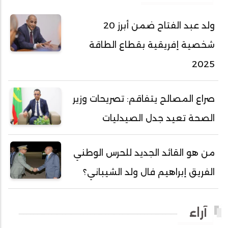
أحمد عبد الله المصطفى
ولد عبد الفتاح ضمن أبرز 20
أحمد محفوظ حسني
شخصية إفريقية بقطاع الطاقة
أحمد محمد عبدالرحمن أمين
2025
أحمد محمود محمد المامي النيسان
أحمد محمود ولد محمد عالي
صراع المصالح يتفاقم: تصريحات وزير
أحمد هارون الشيخ سيديا
الصحة تعيد جدل الصيدليات
أحمد ولد آبه
أحمد ولد الدوه
من هو القائد الجديد للحرس الوطني
أحمد ولد الديه
الفريق إبراهيم فال ولد الشيباني؟
أحمد ولد السالك
أحمد ولد باهيني
آراء
أحمد ولد باهيه