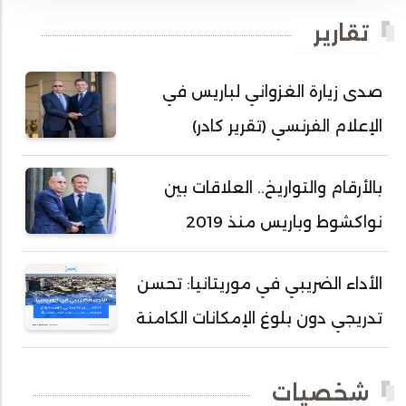
أحمد بداه
تقارير
أحمد دداهي مختار
أحمد زيدان ولد محمد محمود
صدى زيارة الغزواني لباريس في
أحمد سالم بكار
الإعلام الفرنسي (تقرير كادر)
أحمد سالم ولد التكرور
أحمد سالم ولد بده
بالأرقام والتواريخ.. العلاقات بين
أحمد سالم ولد بكار
نواكشوط وباريس منذ 2019
أحمد سالم ولد بوهده
أحمد سيد أحمد أج
الأداء الضريبي في موريتانيا: تحسن
أحمد صمب عبد الله
تدريجي دون بلوغ الإمكانات الكامنة
أحمد طالب ولد محمد
أحمد طاهر ولد خيار
شخصيات
أحمد عبد الله أحمد مسكه