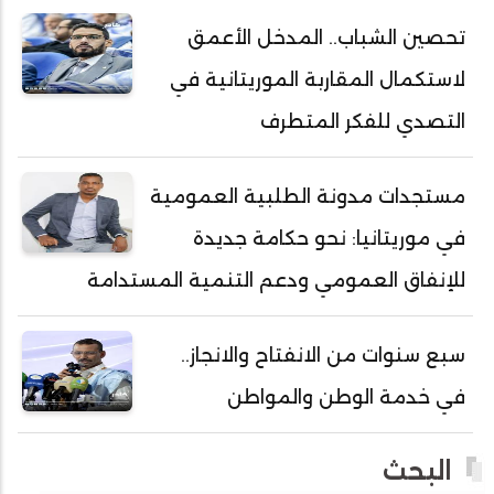
أحمد ولد خطري
تحصين الشباب.. المدخل الأعمق
أحمد ولد داداه
لاستكمال المقاربة الموريتانية في
أحمد ولد علال
أحمد ولد محمد ديدي
التصدي للفكر المتطرف
أحمد ولد محمدو
أحمد ولد نافع
مستجدات مدونة الطلبية العمومية
أحمد ولد يحيى
في موريتانيا: نحو حكامة جديدة
أحمدا كلي
للإنفاق العمومي ودعم التنمية المستدامة
أحمدسالم ولد العربي
أحمدنا ولد سيد أب
سبع سنوات من الانفتاح والانجاز..
أحمدو ولد أبوه
في خدمة الوطن والمواطن
أحمدو ولد أحمد رمظان
أحمدو ولد أحمدو
البحث