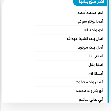
أطر موريتانيا
آدم محمد أحمد
آدما بوكار سوكو
آدو ولد ببانه
آمال بنت الشيخ عبدالله
آمال بنت مولود
آمباتي با
آمنة بلال
آيساتا لام
أبفال ولد محفوظ
أبو بكر ولد محمد
أبي عالي هاشم
أبي محمد امبارك احميده