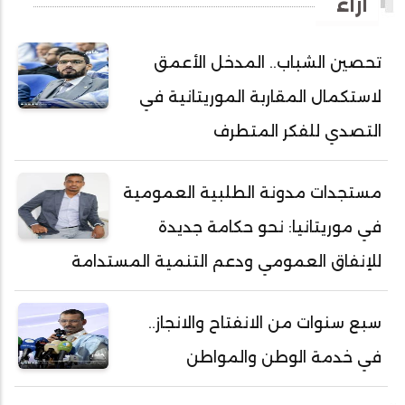
آراء
أحمد ولد باهيه
أحمد ولد خطري
تحصين الشباب.. المدخل الأعمق
أحمد ولد داداه
لاستكمال المقاربة الموريتانية في
أحمد ولد علال
أحمد ولد محمد ديدي
التصدي للفكر المتطرف
أحمد ولد محمدو
أحمد ولد نافع
مستجدات مدونة الطلبية العمومية
أحمد ولد يحيى
في موريتانيا: نحو حكامة جديدة
أحمدا كلي
للإنفاق العمومي ودعم التنمية المستدامة
أحمدسالم ولد العربي
أحمدنا ولد سيد أب
سبع سنوات من الانفتاح والانجاز..
أحمدو ولد أبوه
في خدمة الوطن والمواطن
أحمدو ولد أحمد رمظان