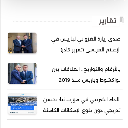
أبي محمد امبارك احميده
أحمد بداه
تقارير
أحمد دداهي مختار
أحمد زيدان ولد محمد محمود
صدى زيارة الغزواني لباريس في
أحمد سالم بكار
الإعلام الفرنسي (تقرير كادر)
أحمد سالم ولد التكرور
أحمد سالم ولد بده
بالأرقام والتواريخ.. العلاقات بين
أحمد سالم ولد بكار
نواكشوط وباريس منذ 2019
أحمد سالم ولد بوهده
أحمد سيد أحمد أج
الأداء الضريبي في موريتانيا: تحسن
أحمد صمب عبد الله
تدريجي دون بلوغ الإمكانات الكامنة
أحمد طالب ولد محمد
أحمد طاهر ولد خيار