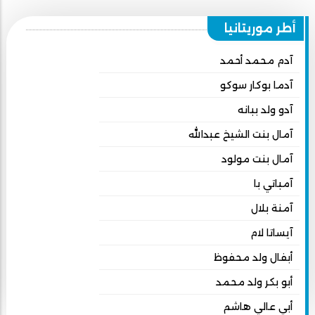
أطر موريتانيا
آدم محمد أحمد
آدما بوكار سوكو
آدو ولد ببانه
آمال بنت الشيخ عبدالله
آمال بنت مولود
آمباتي با
آمنة بلال
آيساتا لام
أبفال ولد محفوظ
أبو بكر ولد محمد
أبي عالي هاشم