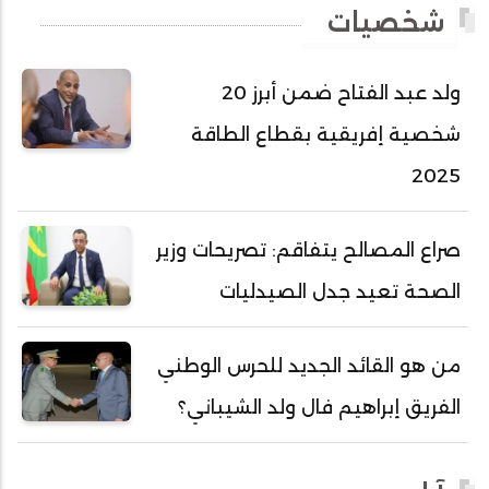
شخصيات
أحمد عبد الله أحمد مسكه
أحمد عبد الله المصطفى
ولد عبد الفتاح ضمن أبرز 20
أحمد محفوظ حسني
شخصية إفريقية بقطاع الطاقة
أحمد محمد عبدالرحمن أمين
2025
أحمد محمود محمد المامي النيسان
أحمد محمود ولد محمد عالي
صراع المصالح يتفاقم: تصريحات وزير
أحمد هارون الشيخ سيديا
الصحة تعيد جدل الصيدليات
أحمد ولد آبه
أحمد ولد الدوه
من هو القائد الجديد للحرس الوطني
أحمد ولد الديه
الفريق إبراهيم فال ولد الشيباني؟
أحمد ولد السالك
أحمد ولد باهيني