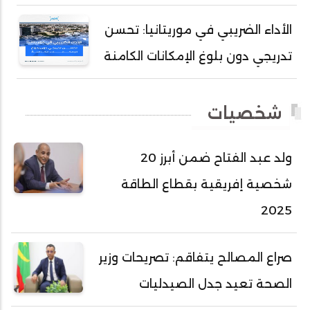
أحمد سيد أحمد أج
الأداء الضريبي في موريتانيا: تحسن
أحمد صمب عبد الله
تدريجي دون بلوغ الإمكانات الكامنة
أحمد طالب ولد محمد
أحمد طاهر ولد خيار
شخصيات
أحمد عبد الله أحمد مسكه
أحمد عبد الله المصطفى
ولد عبد الفتاح ضمن أبرز 20
أحمد محفوظ حسني
شخصية إفريقية بقطاع الطاقة
أحمد محمد عبدالرحمن أمين
2025
أحمد محمود محمد المامي النيسان
أحمد محمود ولد محمد عالي
صراع المصالح يتفاقم: تصريحات وزير
أحمد هارون الشيخ سيديا
الصحة تعيد جدل الصيدليات
أحمد ولد آبه