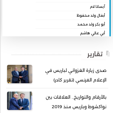
آيساتا لام
أبفال ولد محفوظ
أبو بكر ولد محمد
أبي عالي هاشم
أبي محمد امبارك احميده
أحمد بداه
تقارير
أحمد دداهي مختار
أحمد زيدان ولد محمد محمود
صدى زيارة الغزواني لباريس في
أحمد سالم بكار
الإعلام الفرنسي (تقرير كادر)
أحمد سالم ولد التكرور
أحمد سالم ولد بده
بالأرقام والتواريخ.. العلاقات بين
أحمد سالم ولد بكار
نواكشوط وباريس منذ 2019
أحمد سالم ولد بوهده