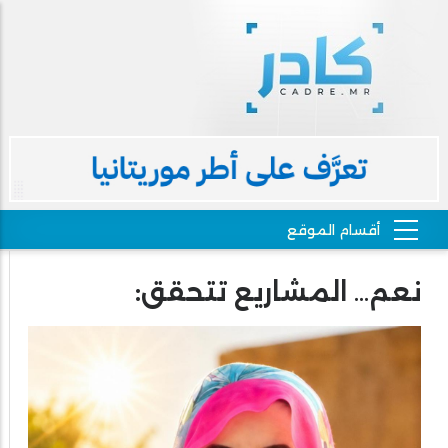
نعم… المشاريع تتحقق: