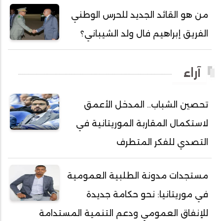
أحمد ولد الدوه
من هو القائد الجديد للحرس الوطني
أحمد ولد الديه
الفريق إبراهيم فال ولد الشيباني؟
أحمد ولد السالك
أحمد ولد باهيني
آراء
أحمد ولد باهيه
أحمد ولد خطري
تحصين الشباب.. المدخل الأعمق
أحمد ولد داداه
لاستكمال المقاربة الموريتانية في
أحمد ولد علال
أحمد ولد محمد ديدي
التصدي للفكر المتطرف
أحمد ولد محمدو
أحمد ولد نافع
مستجدات مدونة الطلبية العمومية
أحمد ولد يحيى
في موريتانيا: نحو حكامة جديدة
أحمدا كلي
للإنفاق العمومي ودعم التنمية المستدامة