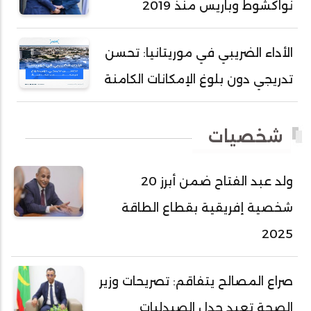
نواكشوط وباريس منذ 2019
أحمد سالم ولد بوهده
أحمد سيد أحمد أج
الأداء الضريبي في موريتانيا: تحسن
أحمد صمب عبد الله
تدريجي دون بلوغ الإمكانات الكامنة
أحمد طالب ولد محمد
أحمد طاهر ولد خيار
شخصيات
أحمد عبد الله أحمد مسكه
أحمد عبد الله المصطفى
ولد عبد الفتاح ضمن أبرز 20
أحمد محفوظ حسني
شخصية إفريقية بقطاع الطاقة
أحمد محمد عبدالرحمن أمين
2025
أحمد محمود محمد المامي النيسان
أحمد محمود ولد محمد عالي
صراع المصالح يتفاقم: تصريحات وزير
أحمد هارون الشيخ سيديا
الصحة تعيد جدل الصيدليات