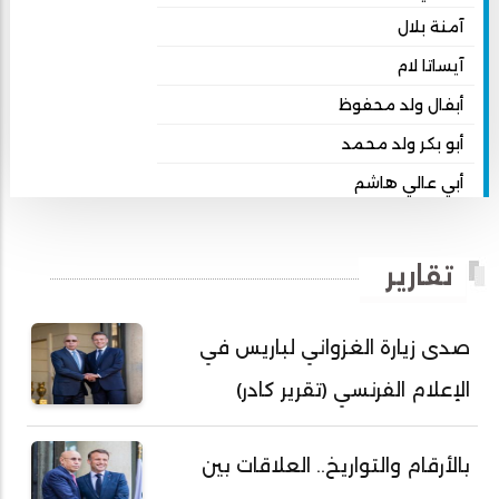
آمنة بلال
آيساتا لام
أبفال ولد محفوظ
أبو بكر ولد محمد
أبي عالي هاشم
أبي محمد امبارك احميده
أحمد بداه
تقارير
أحمد دداهي مختار
أحمد زيدان ولد محمد محمود
صدى زيارة الغزواني لباريس في
أحمد سالم بكار
الإعلام الفرنسي (تقرير كادر)
أحمد سالم ولد التكرور
أحمد سالم ولد بده
بالأرقام والتواريخ.. العلاقات بين
أحمد سالم ولد بكار