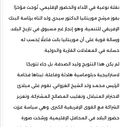
نقلة نوعية في الأداء والحضور الإقليمي، تُوجت مؤخرًا
بفوز مرشح موريتانيا الدكتور سيدي ولد التاه برئاسة البنك
الإفريقي للتنمية، وهو إنجاز غير مسبوق في تاريخ البلاد،
ورسالة قوية على أن موريتانيا باتت فاعلًا يُحسب له
حسابه في المعادلات القارية والدولية.
لم يكن هذا التتويج وليد الصدفة، بل جاء تتويجًا
لاستراتيجية دبلوماسية هادئة وفاعلة، تبناها فخامة
الرئيس محمد ولد الشيخ الغزواني، تقوم على مبادئ
الاحترام المتبادل، وتغليب المصالح المشتركة، وتعزيز
الشراكة مع القوى الإفريقية الكبرى. وهي سياسة عززت
حضور البلاد في المحافل الإقليمية، ورسّخت صورة