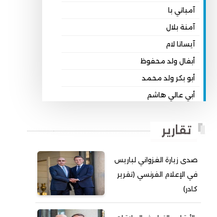
آمباتي با
آمنة بلال
آيساتا لام
أبفال ولد محفوظ
أبو بكر ولد محمد
أبي عالي هاشم
أبي محمد امبارك احميده
تقارير
أحمد بداه
أحمد دداهي مختار
صدى زيارة الغزواني لباريس
أحمد زيدان ولد محمد محمود
في الإعلام الفرنسي (تقرير
أحمد سالم بكار
كادر)
أحمد سالم ولد التكرور
أحمد سالم ولد بده