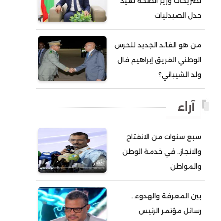
تصريحات وزير الصحة تعيد
جدل الصيدليات
أحمد ولد آبه
أحمد ولد الدوه
من هو القائد الجديد للحرس
أحمد ولد الديه
الوطني الفريق إبراهيم فال
أحمد ولد السالك
ولد الشيباني؟
أحمد ولد باهيني
أحمد ولد باهيه
آراء
أحمد ولد خطري
سبع سنوات من الانفتاح
أحمد ولد داداه
والانجاز.. في خدمة الوطن
أحمد ولد علال
والمواطن
أحمد ولد محمد ديدي
أحمد ولد نافع
بين المعرفة والهدوء…
أحمد ولد يحيى
رسائل مؤتمر الرئيس