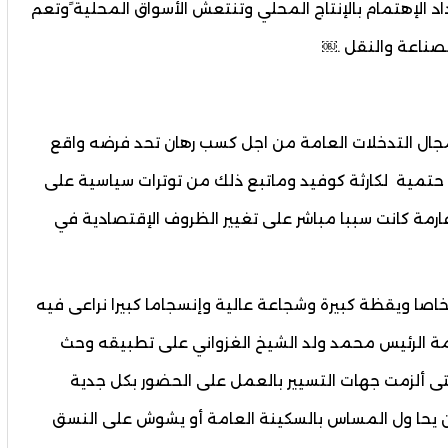
د الإهتمام بالإنتاج المحلي وتنتعش الأسواق المحلية ًوتعم
لصناعة والنقل .￼
ال التدخلات العامة من اجل كسب رهان تحد فرضه واقع
 حتمية لكارثة كوفيد وماتبع ذلك من توترات سياسية على
مة كانت سببا مباشر على تغيير الظروف الإقتصادية في
اصا ويقظة كبيرة وشجاعة عالية وإنسجاما كبيرا نراعى فيه
 الرئيس محمد ولد الشيخ الغزواني على تطبيقه وحث
تى ألزمت جهات التسيير بالعمل على الحضور بكل جدية
يحا ول المساس بالسكينة العامة أو يشوش على النسق