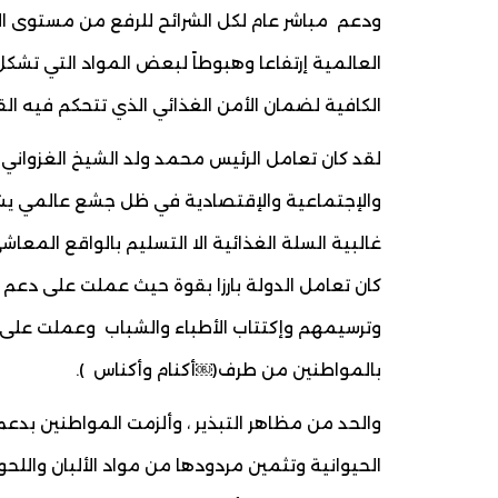
ودعم مباشر عام لكل الشرائح للرفع من مستوى
العالمية إرتفاعا وهبوطاً لبعض المواد التي تشك
الكافية لضمان الأمن الغذائي الذي تتحكم فيه القو
لقد كان تعامل الرئيس محمد ولد الشيخ الغزواني 
والإجتماعية والإقتصادية في ظل جشع عالمي يشهد
غالبية السلة الغذائية الا التسليم بالواقع المعا
كان تعامل الدولة بارزا بقوة حيث عملت على دعم 
وترسيمهم وإكتتاب الأطباء والشباب وعملت على 
بالمواطنين من طرف(￼أكنام وأكناس ).
والحد من مظاهر التبذير ، وألزمت المواطنين بدعم
الحيوانية وتثمين مردودها من مواد الألبان والل