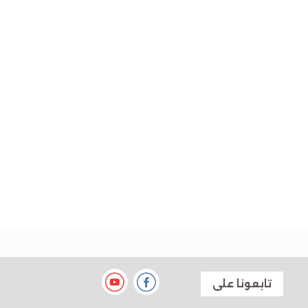
أسقير ولد العتيق
أشرف عبدول
أطفيلة بنت حادن
أعل الشيباني أحمد أعمر
أعل ولد التيس
أعمر محمد ناجم الصغير
أفال خيار
ألمين ولد امبارك
أم الخيري المصطفى اخليفة
أم كلثوم إبراهيم فتن
أم كلثوم بنت محمد السالك
أمادي ولد الطالب
تابعونا على
أمحمد محمد لوليد