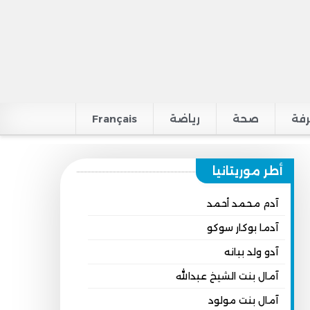
فة
صحة
رياضة
Français
أطر موريتانيا
آدم محمد أحمد
آدما بوكار سوكو
آدو ولد ببانه
آمال بنت الشيخ عبدالله
آمال بنت مولود